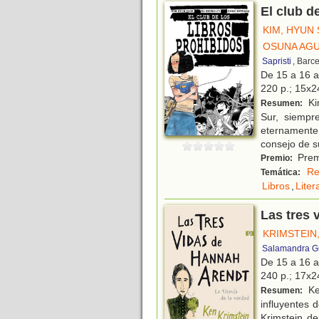
El club d
KIM, HYUN
OSUNA AGUI
Sapristi
, Barc
De 15 a 16 
220 p.; 15x24
Ki
Resumen:
Sur, siempre
eternamente 
consejo de s
Prem
Premio:
Re
Temática:
Libros
,
Liter
Las tres 
KRIMSTEIN
Salamandra G
De 15 a 16 
240 p.; 17x24
Ke
Resumen:
influyentes d
Krimstein de