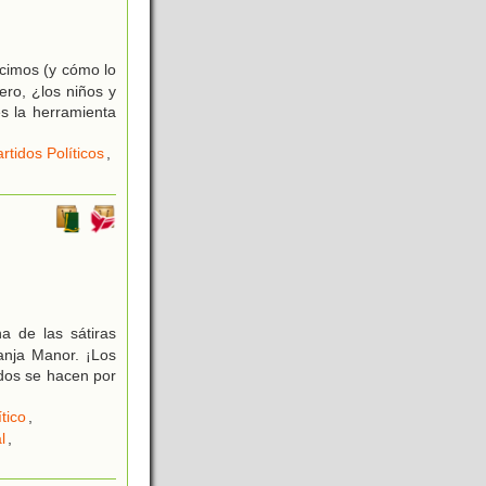
ecimos (y cómo lo
ro, ¿los niños y
s la herramienta
rtidos Políticos
,
a de las sátiras
ranja Manor. ¡Los
dos se hacen por
tico
,
l
,