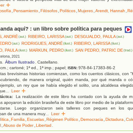
eer
losofía
,
Pensamiento
,
Filósofos
,
Políticos
,
Mujeres
,
Arendt, Hannah
,
Ré
nda aquí? : un libro sobre política para peques
, ANDRÉ
RIBEIRO, LARISSA
DESGUALDO, PAULA
(aut.)
(aut.)
(aut.)
PEDRO
RODRIGUES, ANDRÉ
RIBEIRO, LARISSA
(aut.)
(ilust.)
(ilust.)
, PAULA
MARKUN, PEDRO
SAN PEDRO, PATRIC DE
(ilust.)
(ilust.)
(trad.)
celona, 2021
os.
Álbum Ilustrado
. Castellano.
cm.; cartoné; 1ª ed., 1ª imp.; papel;
978-84-17383-86-2
ISBN:
as brevísimas historias comienzan, como los cuentos clásicos, con "
cubriendo, de manera original, quién manda, por qué manda o có
jemplo, un rey que se había elegido el solito, una alcaldesa elegid
que
...
Leer
La realización de este libro ha contado con la ayuda de 
dáctica:
s apoyaron la edición brasileña de este libro por medio de la plataform
Catarse. Luego organizaron seis talleres con peques en los q
ban de una manera muy
...
Leer
lítica
,
Familia
,
Escuelas
,
Régimen Político
,
Democracia
,
Dictadura
,
Col
l
,
Abuso de Poder
,
Libertad
.