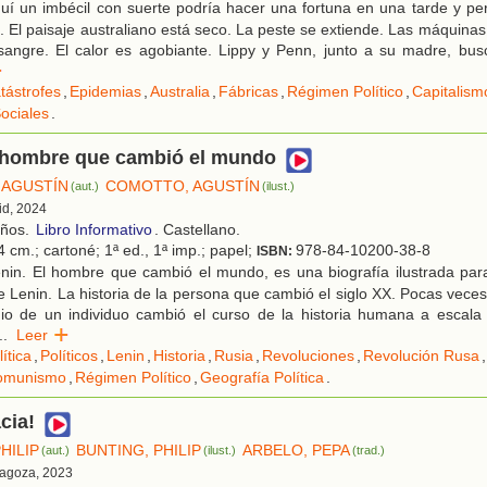
uí un imbécil con suerte podría hacer una fortuna en una tarde y pe
. El paisaje australiano está seco. La peste se extiende. Las máquinas
sangre. El calor es agobiante. Lippy y Penn, junto a su madre, bus
r
tástrofes
,
Epidemias
,
Australia
,
Fábricas
,
Régimen Político
,
Capitalism
ociales
.
l hombre que cambió el mundo
 AGUSTÍN
COMOTTO, AGUSTÍN
(aut.)
(ilust.)
id, 2024
años.
Libro Informativo
. Castellano.
 cm.; cartoné; 1ª ed., 1ª imp.; papel;
978-84-10200-38-8
ISBN:
nin. El hombre que cambió el mundo, es una biografía ilustrada pa
e Lenin. La historia de la persona que cambió el siglo XX. Pocas vece
o de un individuo cambió el curso de la historia humana a escala g
..
Leer
lítica
,
Políticos
,
Lenin
,
Historia
,
Rusia
,
Revoluciones
,
Revolución Rusa
,
omunismo
,
Régimen Político
,
Geografía Política
.
cia!
HILIP
BUNTING, PHILIP
ARBELO, PEPA
(aut.)
(ilust.)
(trad.)
ragoza, 2023