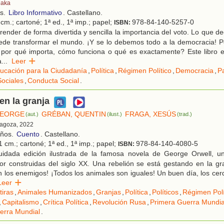
eaka
os.
Libro Informativo
. Castellano.
cm.; cartoné; 1ª ed., 1ª imp.; papel;
978-84-140-5257-0
ISBN:
ender de forma divertida y sencilla la importancia del voto. Lo que d
de transformar el mundo. ¡Y se lo debemos todo a la democracia! Pe
 por qué importa, cómo funciona o qué es exactamente? Este libro e
a
...
Leer
ucación para la Ciudadanía
,
Política
,
Régimen Político
,
Democracia
,
Pa
Sociales
,
Conducta Social
.
en la granja
GEORGE
GRÉBAN, QUENTIN
FRAGA, XESÚS
(aut.)
(ilust.)
(trad.)
ragoza, 2022
años.
Cuento
. Castellano.
 cm.; cartoné; 1ª ed., 1ª imp.; papel;
978-84-140-4080-5
ISBN:
idada edición ilustrada de la famosa novela de George Orwell, un
jor construidas del siglo XX. Una rebelión se está gestando en la g
los enemigos! ¡Todos los animales son iguales! Un buen día, los cer
Leer
tiras
,
Animales Humanizados
,
Granjas
,
Política
,
Políticos
,
Régimen Polí
,
Capitalismo
,
Crítica Política
,
Revolución Rusa
,
Primera Guerra Mundia
rra Mundial
.