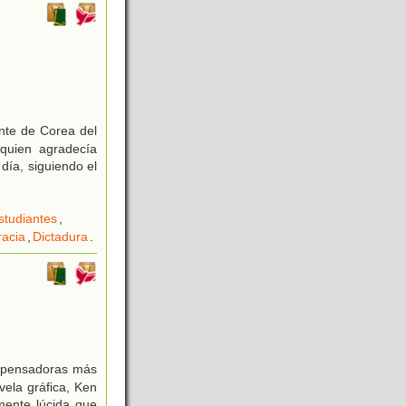
nte de Corea del
 quien agradecía
día, siguiendo el
studiantes
,
acia
,
Dictadura
.
s pensadoras más
vela gráfica, Ken
amente lúcida que