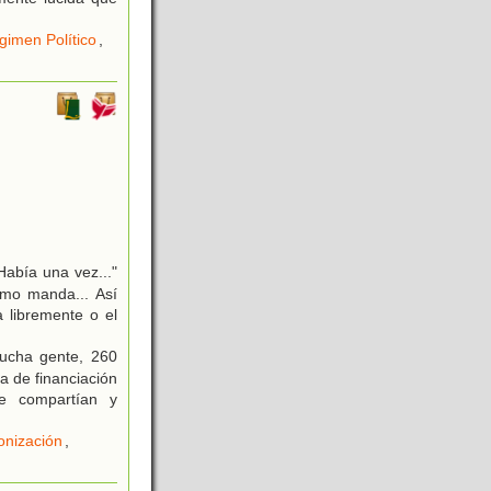
gimen Político
,
Había una vez..."
mo manda... Así
a libremente o el
mucha gente, 260
a de financiación
ue compartían y
onización
,