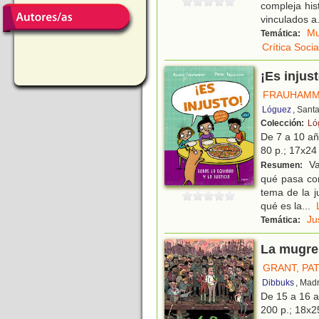
compleja his
vinculados a
Mu
Temática:
Crítica Socia
¡Es injust
FRAUHAMM
Lóguez
, Sant
Colección:
Ló
De 7 a 10 a
80 p.; 17x24 
Va
Resumen:
qué pasa co
tema de la j
qué es la
...
Ju
Temática:
La mugre
GRANT, PA
Dibbuks
, Mad
De 15 a 16 
200 p.; 18x25