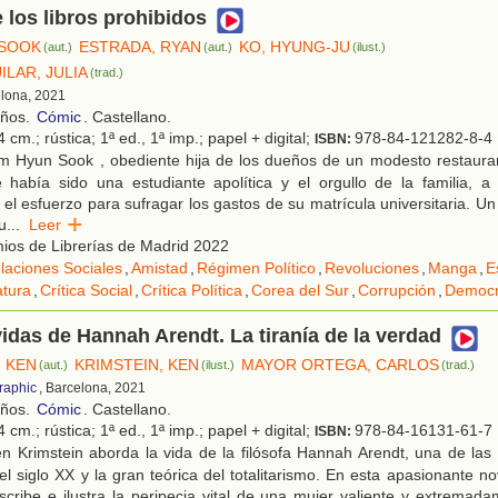
e los libros prohibidos
 SOOK
ESTRADA, RYAN
KO, HYUNG-JU
(aut.)
(aut.)
(ilust.)
LAR, JULIA
(trad.)
elona, 2021
años.
Cómic
. Castellano.
 cm.; rústica; 1ª ed., 1ª imp.; papel + digital;
978-84-121282-8-4
ISBN:
m Hyun Sook , obediente hija de los dueños de un modesto restaura
 había sido una estudiante apolítica y el orgullo de la familia, a
el esfuerzo para sufragar los gastos de su matrícula universitaria. Un 
u
...
Leer
ios de Librerías de Madrid 2022
laciones Sociales
,
Amistad
,
Régimen Político
,
Revoluciones
,
Manga
,
E
atura
,
Crítica Social
,
Crítica Política
,
Corea del Sur
,
Corrupción
,
Democr
vidas de Hannah Arendt. La tiranía de la verdad
, KEN
KRIMSTEIN, KEN
MAYOR ORTEGA, CARLOS
(aut.)
(ilust.)
(trad.)
raphic
, Barcelona, 2021
años.
Cómic
. Castellano.
 cm.; rústica; 1ª ed., 1ª imp.; papel + digital;
978-84-16131-61-7
ISBN:
n Krimstein aborda la vida de la filósofa Hannah Arendt, una de la
el siglo XX y la gran teórica del totalitarismo. En esta apasionante no
scribe e ilustra la peripecia vital de una mujer valiente y extremad