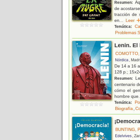
Aq
Resumen:
de acostarse
tracción de 
en
...
Lee
Ca
Temática:
Problemas S
Lenin. E
COMOTTO,
Nórdica
, Madr
De 14 a 16 
128 p.; 15x24
Le
Resumen:
centenario d
cómo el geni
hombre que
.
Po
Temática:
Biografía
,
C
¡Democra
BUNTING, P
Edelvives
, Za