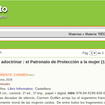
Materias
»
Materia "RÉ
s.
Pág.
de 3
 adoctrinar : el Patronato de Protección a la mujer (
ORENTE, CARMEN
(aut.)
lona, 2026
ntrastes
años.
Libro Informativo
. Castellano.
 cm.; cartoné; 1ª ed., 1ª imp.; papel + digital;
978-84-9199-828-
ISBN:
as decadas de silencio, Carmen Guillén arroja luz al organismo fran
amiento moral de las mujeres caídas. De entre todos los fragmentos