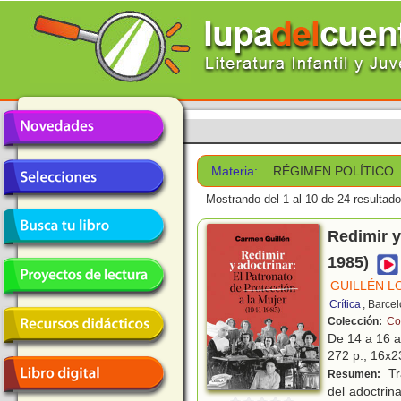
Materia:
RÉGIMEN POLÍTICO
Mostrando del 1 al 10 de 24 resultado
Redimir y
1985)
GUILLÉN L
Crítica
, Barce
Colección:
Co
De 14 a 16 
272 p.; 16x23
Tr
Resumen:
del adoctrin