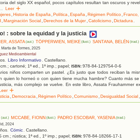
toria del siglo XX español, pocos capítulos resultan tan oscuros y rev
...
Leer
jeres
,
Historia de España
,
Política
,
España
,
Régimen Político
,
Franco,
l
,
Marginación Social
,
Derechos de la Mujer
,
Catolicismo
,
Dictadura
.
o! : sobre la equidad y la justicia
ER, ASSATA
TÖPPERWIEN, MEIKE
SANTANA, BELÉN
(aut.)
(ilust.)
(trad.)
a Marta de Tormes, 2025
guez Medioambiental
ños.
Libro Informativo
. Castellano.
cm.; cartoné; 1ª ed., 1ª imp.; papel;
978-84-129754-0-6
ISBN:
rios niños comparten un pastel. ¿Es justo que todos reciban la mi
n quien lo horneó o con quien tiene mucha hambre? Cuanto más se 
usticia, más complejo se vuelve. En este libro, Assata Frauhammer ex
Leer
sticia
,
Democracia
,
Régimen Político
,
Comunismo
,
Desigualdad Social
,
T
MCCABE, FIONN
PADRO ESCOBAR, YASENIA
(aut.)
(ilust.)
(trad.)
rid, 2024
años.
Cómic
. Castellano.
 cm.; rústica; 1ª ed., 1º imp.; papel;
978-84-18266-17-1
ISBN: