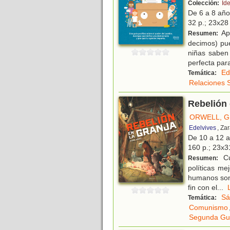
Colección:
Id
De 6 a 8 añ
32 p.; 23x28 
Apr
Resumen:
decimos) pue
niñas saben
perfecta par
Ed
Temática:
Relaciones 
Rebelión 
ORWELL, 
Edelvives
, Za
De 10 a 12 
160 p.; 23x31
Cu
Resumen:
políticas me
humanos son 
fin con el
...
Sá
Temática:
Comunismo
Segunda Gue