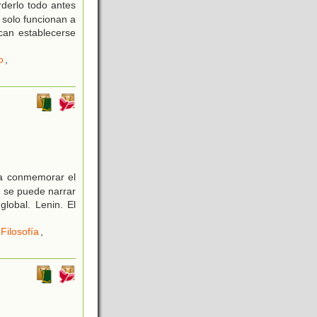
rderlo todo antes
 solo funcionan a
can establecerse
o
,
ra conmemorar el
s se puede narrar
lobal. Lenin. El
Filosofía
,