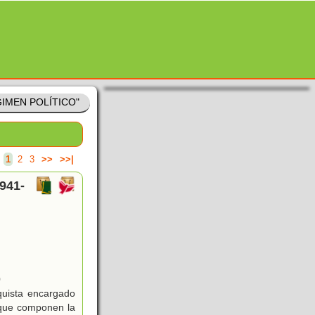
GIMEN POLÍTICO"
.
1
2
3
>>
>>|
1941-
0
quista encargado
 que componen la