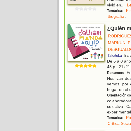
vivió en
...
L
Fi
Temática:
Biografía
.
¿Quién ma
RODRIGUES
MARKUN, 
DESGUALDO
Takatuka
, Bar
De 6 a 8 añ
48 p.; 21x21 
Est
Resumen:
Nos van des
vemos, por e
hogar en el 
Orientación di
colaboradora
colectiva 
experimenta
Po
Temática:
Crítica Socia