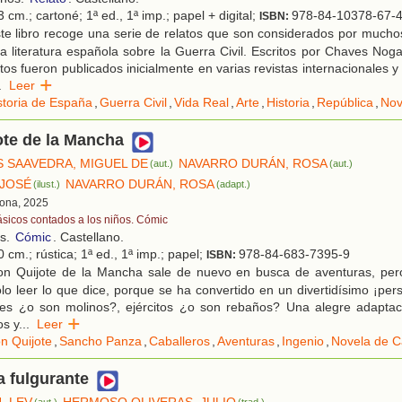
 cm.; cartoné; 1ª ed., 1ª imp.; papel + digital;
978-84-10378-67-
ISBN:
te libro recoge una serie de relatos que son considerados por much
a literatura española sobre la Guerra Civil. Escritos por Chaves Nog
tos fueron publicados inicialmente en varias revistas internacionales y 
.
Leer
storia de España
,
Guerra Civil
,
Vida Real
,
Arte
,
Historia
,
República
,
Nov
ote de la Mancha
 SAAVEDRA, MIGUEL DE
NAVARRO DURÁN, ROSA
(aut.)
(aut.)
JOSÉ
NAVARRO DURÁN, ROSA
(ilust.)
(adapt.)
lona, 2025
ásicos contados a los niños. Cómic
os.
Cómic
. Castellano.
 cm.; rústica; 1ª ed., 1ª imp.; papel;
978-84-683-7395-9
ISBN:
n Quijote de la Mancha sale de nuevo en busca de aventuras, per
olo leer lo que dice, porque se ha convertido en un divertidísimo ¡per
tes ¿o son molinos?, ejércitos ¿o son rebaños? Una alegre adapta
os y
...
Leer
n Quijote
,
Sancho Panza
,
Caballeros
,
Aventuras
,
Ingenio
,
Novela de C
 fulgurante