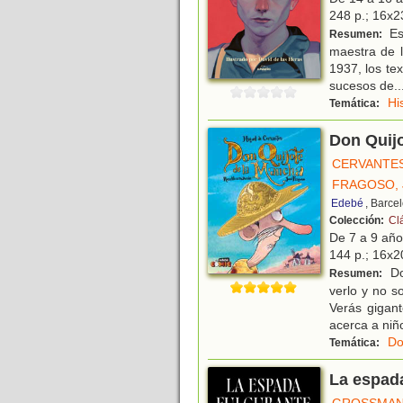
248 p.; 16x23
Es
Resumen:
maestra de l
1937, los tex
sucesos de
..
Hi
Temática:
Don Quij
CERVANTES
FRAGOSO, 
Edebé
, Barce
Colección:
Cl
De 7 a 9 añ
144 p.; 16x20
Do
Resumen:
verlo y no s
Verás gigan
acerca a niñ
Do
Temática:
La espada