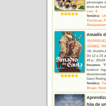
personajes ún
dosis de humo
Leer
Li
Temática:
Escritoras
,
P
Romanticis
Amadís d
RODRÍGUEZ
GÓMEZ, R
SM
, Boadilla
De 12 a 15 
48 p.; 20x28 
"P
Resumen:
tuvieron lu
desenterrado
Garci Rodrí
Fa
Temática:
Brujas
,
Nove
Aprendiza
hija de u