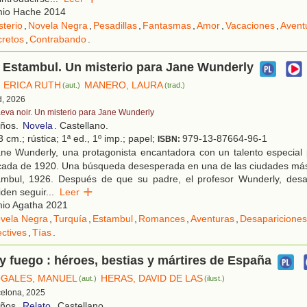
io Hache 2014
sterio
,
Novela Negra
,
Pesadillas
,
Fantasmas
,
Amor
,
Vacaciones
,
Avent
retos
,
Contrabando
.
n Estambul. Un misterio para Jane Wunderly
 ERICA RUTH
MANERO, LAURA
(aut.)
(trad.)
d, 2026
eva noir. Un misterio para Jane Wunderly
años.
Novela
. Castellano.
 cm.; rústica; 1ª ed., 1º imp.; papel;
979-13-87664-96-1
ISBN:
ne Wunderly, una protagonista encantadora con un talento especial
écada de 1920. Una búsqueda desesperada en una de las ciudades más
mbul, 1926. Después de que su padre, el profesor Wunderly, desa
den seguir
...
Leer
io Agatha 2021
vela Negra
,
Turquía
,
Estambul
,
Romances
,
Aventuras
,
Desapariciones
ctives
,
Tías
.
y fuego : héroes, bestias y mártires de España
GALES, MANUEL
HERAS, DAVID DE LAS
(aut.)
(ilust.)
celona, 2025
años.
Relato
. Castellano.