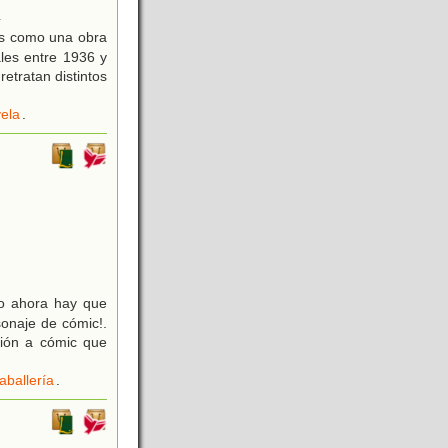
4
os como una obra
ales entre 1936 y
retratan distintos
ela
.
o ahora hay que
sonaje de cómic!.
ción a cómic que
aballería
.