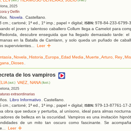
, LEV
HERMOSO OLIVERAS, JULIO
(aut.)
(trad.)
elona, 2025
cora y Delfín
años.
Novela
. Castellano.
 cm.; cartoné; 1ª ed., 1º imp.; papel + digital;
978-84-233-6799-
ISBN:
ndo el joven y talentoso caballero Collum llega a Camelot para comp
Redonda, descubre enseguida que ha llegado demasiado tarde: el 
manas en la Batalla de Camlann, y solo queda un puñado de cabal
s supervivientes
...
Leer
ntasía
,
Novela
,
Historia
,
Europa
,
Edad Media
,
Muerte
,
Arturo, Rey
,
Mis
gana
,
Dioses
.
ecreta de los vampiros
ELIA
VAEZ, NANA
(aut.)
(ilust.)
celona, 2025
iaturas extraordinarias
años.
Libro Informativo
. Castellano.
 cm.; cartoné; 1ª ed., 1ª imp.; papel + digital;
979-13-87761-17-
ISBN:
a obra que seduce y perturba, al unísono, ideal para almas nocturna
cadores de belleza en la oscuridad. Vampiros es una invitación hipnó
undidades de un mito tan oscuro como fascinante. Se acompaña
 e
...
Leer