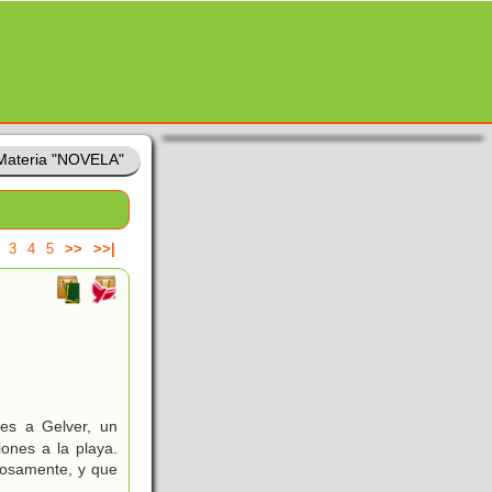
Materia "NOVELA"
3
4
5
>>
>>|
nes a Gelver, un
ones a la playa.
iosamente, y que