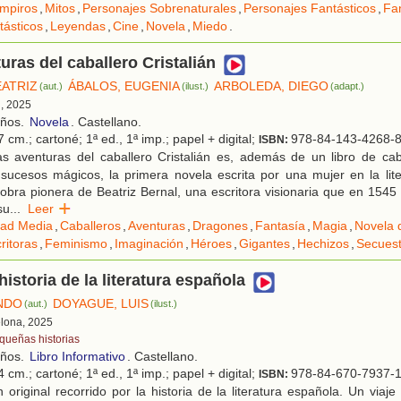
mpiros
,
Mitos
,
Personajes Sobrenaturales
,
Personajes Fantásticos
,
Fa
ásticos
,
Leyendas
,
Cine
,
Novela
,
Miedo
.
uras del caballero Cristalián
EATRIZ
ÁBALOS, EUGENIA
ARBOLEDA, DIEGO
(aut.)
(ilust.)
(adapt.)
d, 2025
años.
Novela
. Castellano.
 cm.; cartoné; 1ª ed., 1ª imp.; papel + digital;
978-84-143-4268-
ISBN:
s aventuras del caballero Cristalián es, además de un libro de caba
sucesos mágicos, la primera novela escrita por una mujer en la lite
obra pionera de Beatriz Bernal, una escritora visionaria que en 1545
su
...
Leer
ad Media
,
Caballeros
,
Aventuras
,
Dragones
,
Fantasía
,
Magia
,
Novela 
ritoras
,
Feminismo
,
Imaginación
,
Héroes
,
Gigantes
,
Hechizos
,
Secuest
istoria de la literatura española
NDO
DOYAGUE, LUIS
(aut.)
(ilust.)
elona, 2025
queñas historias
años.
Libro Informativo
. Castellano.
 cm.; cartoné; 1ª ed., 1ª imp.; papel + digital;
978-84-670-7937-
ISBN:
original recorrido por la historia de la literatura española. Un via