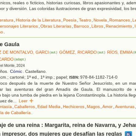
icos, reales o ficticios, historias curiosas, libros apasionantes y, ad
r y diversión. Las coloridas ilustraciones de gran expresividad, los br
teratura
,
Historia de la Literatura
,
Poesía
,
Teatro
,
Novela
,
Romances
,
L
ersonajes Literarios
,
Obras Literarias
,
Barroco
,
Libros
,
Renacimiento
,
mo
.
e Gaula
 DE MONTALVO, GARCI
GÓMEZ, RICARDO
RÍOS, EMMA
(aut.)
(aut.)
(i
ICARDO
(adapt.)
 del Monte, 2024
años.
Cómic
. Castellano.
cm.; cartoné; 1ª ed., 1ª imp.; papel;
978-84-1182-714-0
ISBN:
oco después de la muerte de Nuestro Señor Jesucristo, en un mar
gar las aventuras del gran Amadís de Gaula. El manuscrito de es
 bajo una tumba de piedra en la lejana Constantinopla. La historia lle
guez de
...
Leer
ntasía
,
Caballeros
,
Edad Media
,
Hechiceros
,
Magos
,
Amor
,
Aventuras
la de Caballería
.
je de una reina : Margarita, reina de Navarra, y Jeha
n impresor, dos mujeres que desafían las reglas