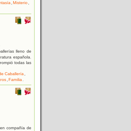
ntasía
,
Misterio
,
8
llerías lleno de
ratura española.
 rompió todas las
de Caballería
,
ros
,
Familia
.
1
je en compañía de