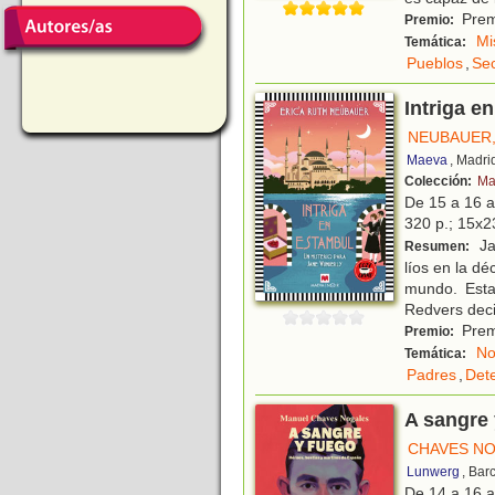
Prem
Premio:
Mi
Temática:
Pueblos
,
Sec
Intriga e
NEUBAUER,
Maeva
, Madri
Colección:
Ma
De 15 a 16 
320 p.; 15x23
Ja
Resumen:
líos en la d
mundo. Esta
Redvers deci
Prem
Premio:
No
Temática:
Padres
,
Dete
A sangre 
CHAVES NO
Lunwerg
, Bar
De 14 a 16 