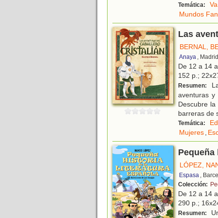
Va
Temática:
Mundos Fant
Las avent
BERNAL, B
Anaya
, Madri
De 12 a 14 
152 p.; 22x27
La
Resumen:
aventuras y 
Descubre la 
barreras de 
Ed
Temática:
Mujeres
,
Esc
Pequeña h
LÓPEZ, NA
Espasa
, Barc
Colección:
Pe
De 12 a 14 
290 p.; 16x24
Un 
Resumen: