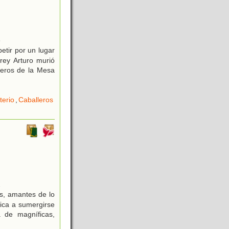
3
etir por un lugar
rey Arturo murió
leros de la Mesa
terio
,
Caballeros
2
s, amantes de lo
tica a sumergirse
 de magníficas,