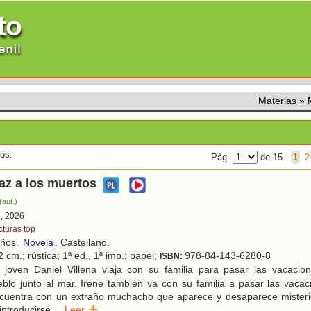
Materias
»
dos.
Pág.
de 15.
1
2
az a los muertos
(aut.)
d, 2026
cturas top
años.
Novela
. Castellano.
 cm.; rústica; 1ª ed., 1ª imp.; papel;
978-84-143-6280-8
ISBN:
 joven Daniel Villena viaja con su familia para pasar las vacacio
lo junto al mar. Irene también va con su familia a pasar las vacaci
ncuentra con un extraño muchacho que aparece y desaparece mister
introducirse
...
Leer