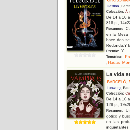
GROSSMAN
Destino
, Barc
Colección:
Án
De 14 a 16 
816 p.; 14x23
Cua
Resumen:
en la Mesa 
hace dos se
Redonda.Y lo
Y
Premio:
Fa
Temática:
,
Hadas
,
Mor
La vida s
BARCELÓ, 
Lunwerg
, Bar
Colección:
Cr
De 14 a 16 
128 p.; 19x25
Un
Resumen:
gótico y bus
en las prof
inquietantes