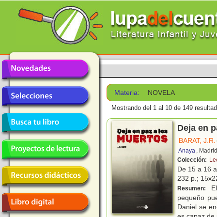
Materia:
NOVELA
Mostrando del 1 al 10 de 149 resulta
Deja en p
BARAT, J.R.
Anaya
, Madri
Colección:
Le
De 15 a 16 
232 p.; 15x22
El
Resumen:
pequeño pueb
Daniel se e
es capaz de 