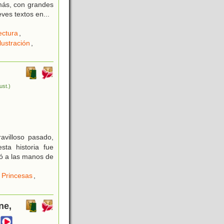
emás, con grandes
eves textos en
...
ectura
,
Ilustración
,
lust.)
avilloso pasado,
ta historia fue
gó a las manos de
,
Princesas
,
ne,