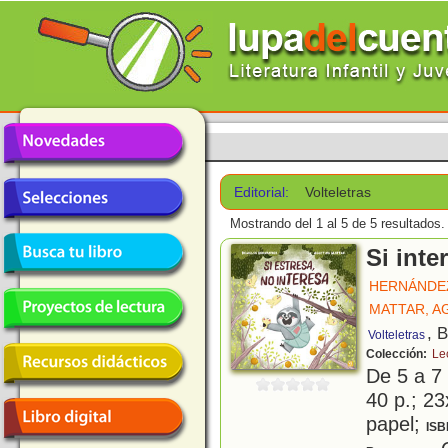
Editorial:
Volteletras
Mostrando del 1 al 5 de 5 resultados.
Si inte
HERNÁNDE
MATTAR, A
, 
Volteletras
Colección:
Lec
De 5 a 7
40 p.; 23
papel;
ISB