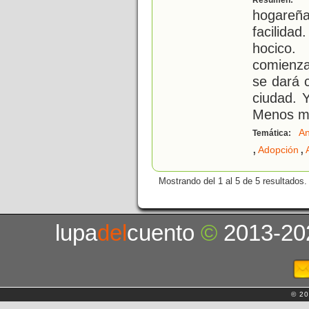
Resumen:
hogareñ
facilida
hocico.
comienza
se dará 
ciudad. Y
Menos m
An
Temática:
,
,
Adopción
Mostrando del 1 al 5 de 5 resultados.
lupa
del
cuento
©
2013-20
© 20