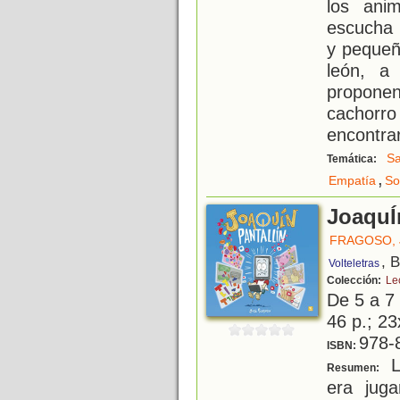
los ani
escucha 
y pequeño
león, a 
propone
cachorr
encontrar
S
Temática:
,
Empatía
So
JoaquÍ
FRAGOSO, 
, 
Volteletras
Colección:
Lec
De 5 a 7
46 p.; 23
978-
ISBN:
L
Resumen:
era jug