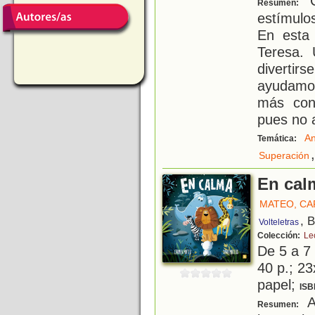
C
Resumen:
estímulo
En esta 
Teresa.
divertir
ayudamos
más con
pues no 
An
Temática:
,
Superación
En cal
MATEO, C
, 
Volteletras
Colección:
Lec
De 5 a 7
40 p.; 23
papel;
ISB
A
Resumen: