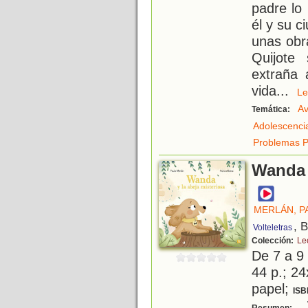
padre lo
él y su c
unas obr
Quijote
extraña 
vida
...
L
Av
Temática:
Adolescenci
Problemas P
Wanda 
MERLÁN, P
, 
Volteletras
Colección:
Lec
De 7 a 9
44 p.; 24
papel;
ISB
W