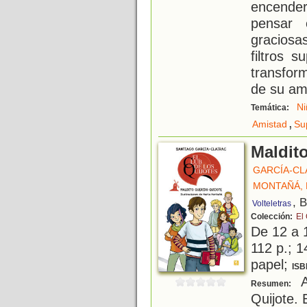
encender
pensar 
graciosas
filtros 
transfor
de su am
Ni
Temática:
,
Amistad
Su
Maldit
GARCÍA-CL
MONTAÑÁ,
, 
Volteletras
Colección:
El
De 12 a 
112 p.; 1
papel;
ISB
A
Resumen:
Quijote. E