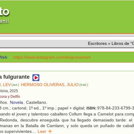
Escritores
»
Libros de
Web:
https://www.instagram.com/levgrossman/
 fulgurante
, LEV
HERMOSO OLIVERAS, JULIO
(aut.)
(trad.)
elona, 2025
cora y Delfín
años.
Novela
. Castellano.
 cm.; cartoné; 1ª ed., 1º imp.; papel + digital;
978-84-233-6799-
ISBN:
ndo el joven y talentoso caballero Collum llega a Camelot para comp
Redonda, descubre enseguida que ha llegado demasiado tarde: el 
manas en la Batalla de Camlann, y solo queda un puñado de cabal
s supervivientes
...
Leer