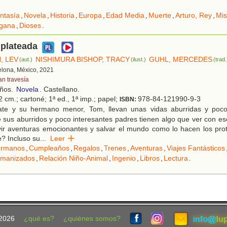
ntasía
,
Novela
,
Historia
,
Europa
,
Edad Media
,
Muerte
,
Arturo, Rey
,
Mis
gana
,
Dioses
.
 plateada
, LEV
NISHIMURA BISHOP, TRACY
GUHL, MERCEDES
(aut.)
(ilust.)
(trad.
elona, México, 2021
an travesía
años.
Novela
. Castellano.
 cm.; cartoné; 1ª ed., 1ª imp.; papel;
978-84-121990-9-3
ISBN:
te y su hermano menor, Tom, llevan unas vidas aburridas y poco 
sus aburridos y poco interesantes padres tienen algo que ver con es
ir aventuras emocionantes y salvar el mundo como lo hacen los prot
e? Incluso su
...
Leer
rmanos
,
Cumpleaños
,
Regalos
,
Trenes
,
Aventuras
,
Viajes Fantásticos
umanizados
,
Relación Niño-Animal
,
Ingenio
,
Libros
,
Lectura
.
2026
¿qué es?
¿quiénes somos?