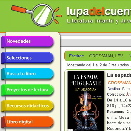
Escritor:
GROSSMAN, LEV
Mostrando del 1 al 2 de 2 resultados.
La espada
GROSSMAN
Destino
, Barc
Colección:
Án
De 14 a 16 
816 p.; 14x23
Cua
Resumen:
en la Mesa 
hace dos se
Redonda.Y lo