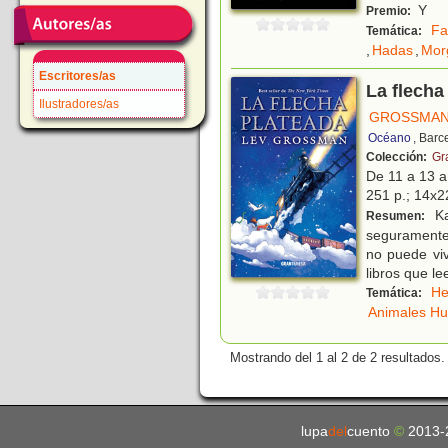
Y
Premio:
Fa
Temática:
,
Hadas
,
Mor
Escritores/as
La flecha
Ilustradores/as
GROSSMAN
Océano
, Barc
Colección:
Gr
De 11 a 13 
251 p.; 14x22
Ka
Resumen:
seguramente 
no puede viv
libros que le
He
Temática:
Animales H
Mostrando del 1 al 2 de 2 resultados.
lupa
del
cuento
©
2013-