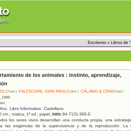
Escritores
»
Libros de
tamiento de los animales : instinto, aprendizaje,
ión
AOLO
FALESCHINI, GIAN PAOLO
CÁLAMO & CRAN
(aut.)
(ilust.)
(trad.)
d, 1999
avo
años.
Libro Informativo
. Castellano.
 cm.; rústica; 1ª ed.; papel;
84-7131-905-5
ISBN:
dos los seres vivos desarrollan una conducta propia, una estrategia
 a las exigencias de la supervivencia y de la reproducción. La 