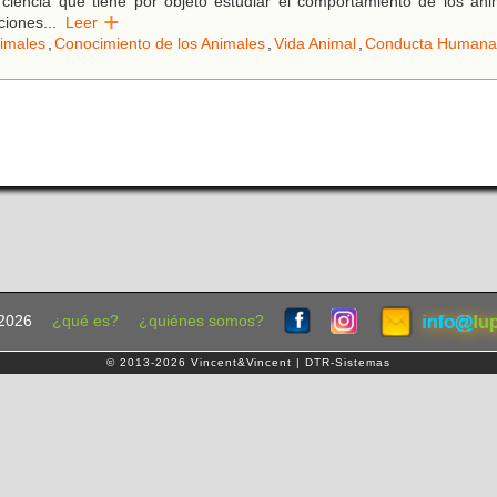
ciencia que tiene por objeto estudiar el comportamiento de los ani
ciones
...
Leer
imales
,
Conocimiento de los Animales
,
Vida Animal
,
Conducta Humana
2026
¿qué es?
¿quiénes somos?
© 2013-2026 Vincent&Vincent | DTR-Sistemas