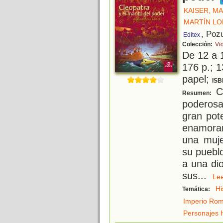
KAISER, MA
MARTÍN LO
, Poz
Editex
Colección:
Vid
De 12 a 
176 p.; 1
papel;
ISB
Cl
Resumen:
poderosa
gran pot
enamoran
una muje
su puebl
a una di
sus
...
L
Hi
Temática:
Imperio Ro
Personajes H