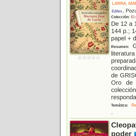
LARRA, MA
, Poz
Editex
Colección:
El
De 12 a 
144 p.; 1
papel + d
Gr
Resumen:
literatur
preparad
coordina
de GRISO
Oro de 
colecci
responda
Re
Temática:
.
Cleopat
poder