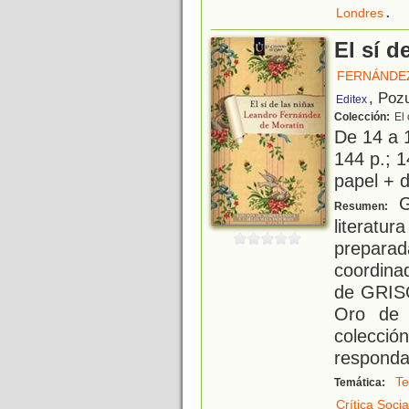
.
Londres
El sí d
FERNÁNDEZ
, Poz
Editex
Colección:
El
De 14 a 
144 p.; 1
papel + d
Gr
Resumen:
literatur
preparad
coordina
de GRISO
Oro de 
colecci
responda
Te
Temática:
Crítica Socia