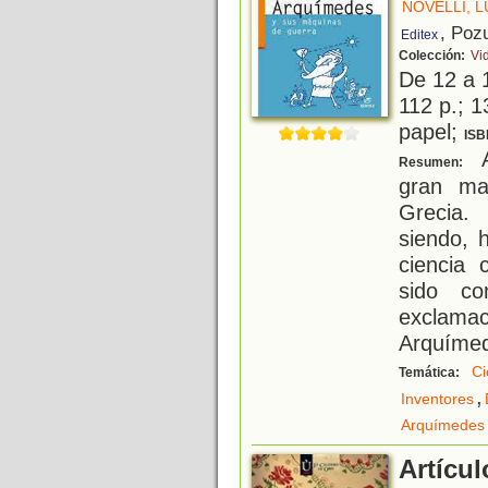
NOVELLI, 
, Poz
Editex
Colección:
Vi
De 12 a 
112 p.; 1
papel;
ISB
A
Resumen:
gran ma
Grecia.
siendo, 
ciencia 
sido co
exclama
Arquímed
Ci
Temática:
,
Inventores
Arquímedes
Artícu