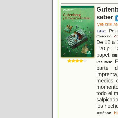
Gutenb
saber
VENZKE, A
, Poz
Editex
Colección:
Vid
De 12 a 
120 p.; 1
papel;
ISB
En
Resumen:
parte 
imprenta
medios d
momento,
todo el 
salpicad
los hech
Hi
Temática: