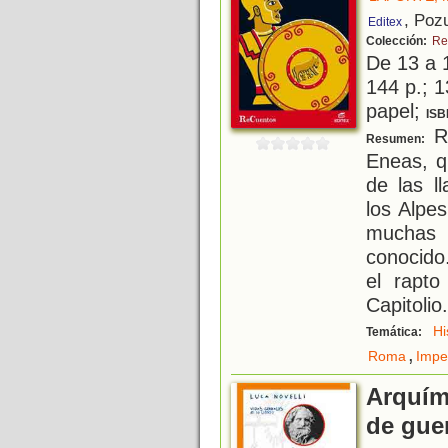
, Poz
Editex
Colección:
Re
De 13 a 
144 p.; 1
papel;
ISB
Ro
Resumen:
Eneas, q
de las l
los Alpe
muchas 
conocido
el rapto
Capitolio
Hi
Temática:
,
Roma
Impe
Arquím
de gue