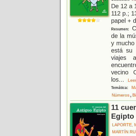
De 12 a 
112 p.; 1
papel + d
Ca
Resumen:
de la mú
y mucho 
está su 
viajes 
encuentro
vecino 
los
...
Le
Ma
Temática:
,
Números
B
11 cue
Egipto
LAPORTE, 
MARTÍN RU