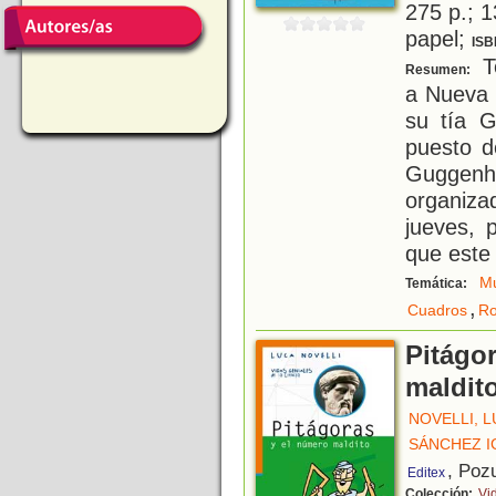
275 p.; 1
papel;
ISB
T
Resumen:
a Nueva 
su tía G
puesto d
Guggen
organiza
jueves, 
que este
M
Temática:
,
Cuadros
R
Pitágo
maldit
NOVELLI, 
SÁNCHEZ I
, Poz
Editex
Colección:
Vi