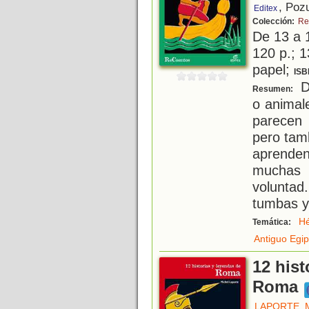
, Poz
Editex
Colección:
Re
De 13 a 
120 p.; 1
papel;
ISB
D
Resumen:
o animal
parecen 
pero tam
aprenden
muchas 
voluntad
tumbas 
H
Temática:
Antiguo Egip
12 hist
Roma
LAPORTE, 