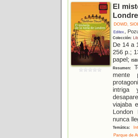
El mist
Londre
DOWD, SIO
, Poz
Editex
Colección:
Li
De 14 a 
256 p.; 1
papel;
ISB
T
Resumen:
mente p
protagon
intriga
desapa
viajaba 
London 
nunca lle
In
Temática:
Parque de A