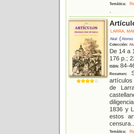
Re
Temática:
.
Artícul
LARRA, MA
(
Akal
Alonso 
Colección:
Aka
De 14 a 
176 p.; 2
84-4
ISBN:
S
Resumen:
artículo
de Larr
castell
diligenci
1836 y 
estos ar
censura
.
Re
Temática: