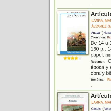
.
Artícul
LARRA, MA
ÁLVAREZ G
(
Anaya
Navar
Colección:
Bi
De 14 a 
160 p.; 1
papel;
ISB
Co
Resumen:
época y d
obra y bi
Re
Temática:
.
Artícul
LARRA, MA
(
Casals
Vela