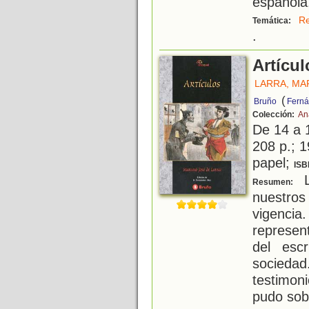
española
Re
Temática:
.
Artícul
LARRA, MA
(
Bruño
Ferná
Colección:
An
De 14 a 
208 p.; 1
papel;
ISB
L
Resumen:
nuestro
vigencia
represen
del esc
socieda
testimo
pudo sobr