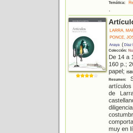
Re
Temática:
.
Artícul
LARRA, MA
PONCE, JO
(
Anaya
Díaz 
Colección:
Nu
De 14 a 
160 p.; 2
papel;
ISB
S
Resumen:
artículo
de Larr
castell
diligenc
costu
comporta
muy en l