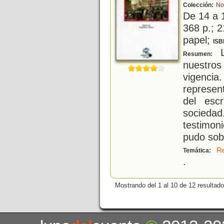
Colección:
No
De 14 a 
368 p.; 2
papel;
ISB
L
Resumen:
nuestro
vigencia
represen
del esc
socieda
testimo
pudo sobr
Re
Temática:
.
Mostrando del 1 al 10 de 12 resultado