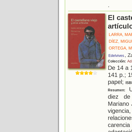
.
El cast
artícul
LARRA, MA
DÍEZ, MIG
ORTEGA, M
, Z
Edelvives
Colección:
Ad
De 14 a 
141 p.; 1
papel;
ISB
U
Resumen:
diez de
Mariano 
vigencia
relacio
carenc
adaptaci