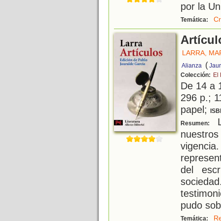
por la Un
Cr
Temática:
Artícul
LARRA, MA
(
Alianza
Jaur
Colección:
El 
De 14 a 
296 p.; 1
papel;
ISB
L
Resumen:
nuestro
vigencia
represen
del esc
socieda
testimo
pudo sobr
Re
Temática: