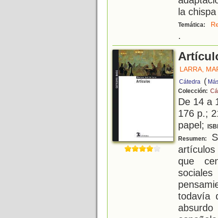
la chispa
Re
Temática:
.
Artícul
LARRA, MA
(
Cátedra
Más
Colección:
Cá
De 14 a 
176 p.; 2
papel;
ISB
Se
Resumen:
artículo
que cen
sociale
pensami
todavía 
absurdo