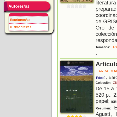
literatur
preparad
coordina
Escritores/as
de GRISO
Oro de 
Ilustradores/as
colecci
responda
Re
Temática:
.
Artícul
LARRA, MA
, Bar
Edebé
Colección:
Cl
De 15 a 
520 p.; 2
papel;
ISB
Ed
Resumen:
Agustí, 