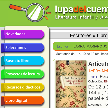
Escritores
»
Libr
Escritor:
LARRA, MARIANO JO
Mostrando del 1 al 10 de 12 resultado
Artícu
LARRA, MA
, Poz
Editex
Colección:
El
De 12 a 
144 p.; 1
papel + d
Gr
Resumen: