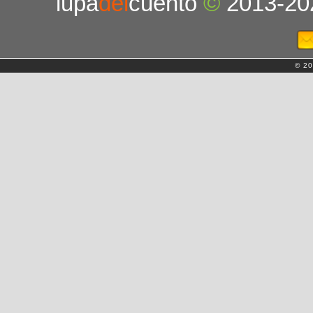
lupa
del
cuento
©
2013-20
© 20