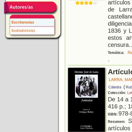
artículo
de Larr
castell
diligenci
Escritores/as
1836 y 
Ilustradores/as
estos ar
censura
.
Re
Temática:
.
Artícul
LARRA, MA
(
Cátedra
Rub
Colección:
Le
De 14 a 
416 p.; 1
978-
ISBN:
Se
Resumen:
artículo