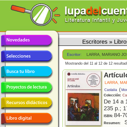
Escritores
»
Libr
Escritor:
LARRA, MARIANO JO
Mostrando del 11 al 12 de 12 resultad
Artícul
LARRA, MA
(
Castalia
Mon
Colección:
Ca
De 14 a 
235 p.; 1
84-7
ISBN:
S
Resumen: