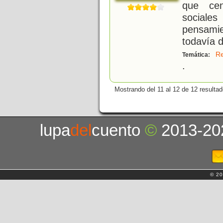
que cen
sociale
pensami
todavía 
Re
Temática:
.
Mostrando del 11 al 12 de 12 resultad
lupa
del
cuento
©
2013-20
© 20