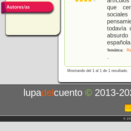
artículo
que cen
sociale
pensami
todavía 
absurdo
española
Re
Temática:
.
Mostrando del 1 al 1 de 1 resultado.
lupa
del
cuento
©
2013-20
© 20