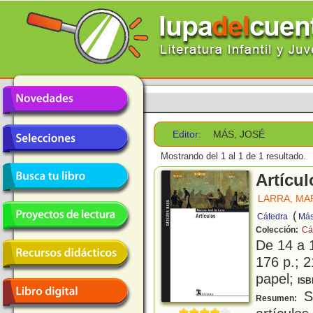
Editor:
MÁS, JOSÉ
Mostrando del 1 al 1 de 1 resultado.
Artícul
LARRA, MA
(
Cátedra
Más
Colección:
Cá
De 14 a 
176 p.; 2
papel;
ISB
Se
Resumen: