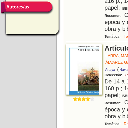
216 p.; 1
papel;
ISB
Co
Resumen:
época y d
obra y bi
Te
Temática:
Artícul
LARRA, MA
ÁLVAREZ G
(
Anaya
Navar
Colección:
Bi
De 14 a 
160 p.; 1
papel;
ISB
Co
Resumen:
época y d
obra y bi
Re
Temática: