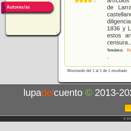
artículo
de Larr
castell
diligenci
1836 y 
estos ar
censura
.
Re
Temática:
.
Mostrando del 1 al 1 de 1 resultado.
lupa
del
cuento
©
2013-20
© 20