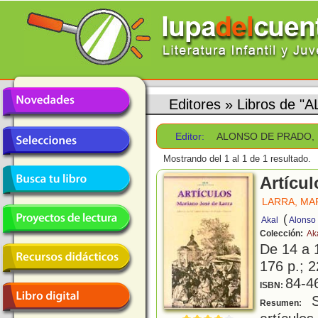
Editores
»
Libros de 
Editor:
ALONSO DE PRADO, 
Mostrando del 1 al 1 de 1 resultado.
Artícul
LARRA, MA
(
Akal
Alonso 
Colección:
Aka
De 14 a 
176 p.; 2
84-4
ISBN:
S
Resumen: