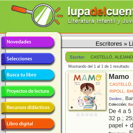
Escritores
»
L
Escritor:
CASTELLÓ, ALEJAN
Mostrando del 1 al 1 de 1 resultado.
Mamo
CASTELLÓ,
RIPOLL, B
, Ba
Destino
Colección:
Ba
De 4 a 5
32 p.; 25
papel + d
Es