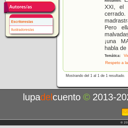
Resumen:
XXI, el
cerrado.
madrast
Escritores/as
Pero el
Ilustradores/as
malvada
¡una MA
habla de
Vi
Temática:
Respeto a la
Mostrando del 1 al 1 de 1 resultado.
lupa
del
cuento
©
2013-20
© 20