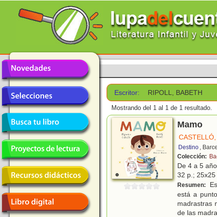
Escritor:
RIPOLL, BABETH
Mostrando del 1 al 1 de 1 resultado.
Mamo
CASTELLÓ,
Destino
, Barc
Colección:
Ba
De 4 a 5 añ
32 p.; 25x25 
Est
Resumen:
está a punt
madrastras 
de las madra