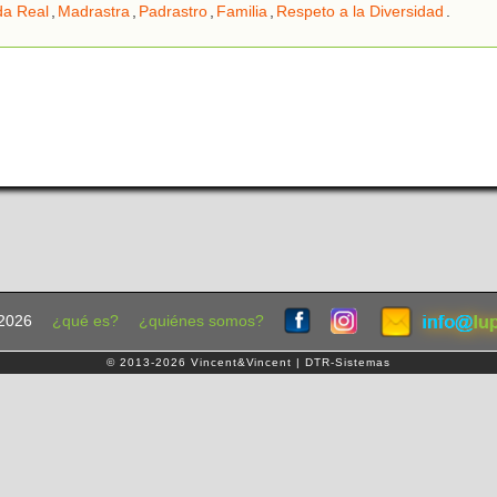
da Real
,
Madrastra
,
Padrastro
,
Familia
,
Respeto a la Diversidad
.
2026
¿qué es?
¿quiénes somos?
© 2013-2026 Vincent&Vincent | DTR-Sistemas