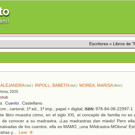
Escritores
»
Libros de 
 ALEJANDRA
RIPOLL, BABETH
MOREA, MARISA
(aut.)
(aut.)
(ilust.)
elona, 2020
obab
os.
Cuento
. Castellano.
cm.; cartoné; 1ª ed., 1ª imp.; papel + digital;
978-84-08-22997-1
ISBN:
e libro muestra cómo, en el siglo XXI, el concepto de familia no es 
o de conocer a su madrastra. ¡Las madrastras dan miedo! Pero ell
malvadas de los cuentos. ella es MAMO, ¡una MAdrastra-MOlona! Este
stras y
...
Leer