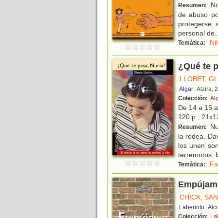
No
Resumen:
de abuso po
protegerse, s
personal de
.
Ni
Temática:
¿Qué te p
LLOBET, G
Algar
, Alzira,
Colección:
Al
De 14 a 15 
120 p.; 21x13
Nur
Resumen:
la rodea. Da
los unen so
terremotos: l
Fa
Temática:
Empújame
CHICK, SA
Laberinto
, Al
Colección:
La