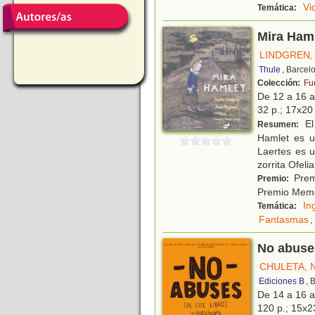
Vi
Temática:
Mira Ham
LINDGREN,
Thule
, Barcel
Colección:
Fu
De 12 a 16 
32 p.; 17x20 
El
Resumen:
Hamlet es u
Laertes es 
zorrita Ofeli
Premi
Premio:
Premio Memo
In
Temática:
Fantasmas
,
No abuses
CHULETA, 
Ediciones B
, 
De 14 a 16 
120 p.; 15x23