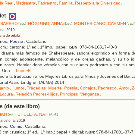
da Real
,
Madrastra
,
Padrastro
,
Familia
,
Respeto a la Diversidad
.
let
 BARBRO
HÖGLUND, ANNA
MONTES CANO, CARMEN
(aut.)
(ilust.)
(trad.
ona, 2019
era de órbita
años.
Poesía
. Castellano.
cm.; cartoné; 1ª ed., 1ª imp.; papel;
978-84-16817-49-8
ISBN:
 drama más famoso de Shakespeare, ¡ahora exprimido en forma de
n conejo adolescente, melancólico y de orejas gachas, y su tío idi
un zorro. Hamlet debe vérselas con su nuevo padrastro y con su amo
a. Una
...
Leer
o a la traducción a los Mejores Libros para Niños y Jóvenes del Banco
rial Astrid Lindgren (ALMA) 2014
genio
,
Humor
,
Tragedias
,
Muerte
,
Poesía
,
Conejos
,
Padrastro
,
Amor
,
Z
Locura
,
Relación Padres-Hijos
,
Príncipes
,
Venganza
.
 (de este libro)
NATI
CHULETA, NATI
(aut.)
(ilust.)
Barcelona, 2019
años.
Cómic
. Castellano.
 cm.; rústica; 1ª ed., 1ª imp.; papel + digital;
978-84-17001-37-7
ISBN: