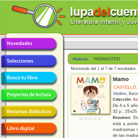
Materia:
PADRASTRO
Mostrando del 1 al 7 de 7 resultados.
Mamo
CASTELLÓ,
Destino
, Barc
Colección:
Ba
De 4 a 5 añ
32 p.; 25x25 
Est
Resumen:
está a punt
madrastras 
de las madra