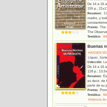
De 14 a 16 
155 p.; 21x13
Ca
Resumen:
madre, y tod
constantemen
The O
Premio:
The Observe
Ad
Temática:
Buenas n
HASSEN MÜ
Lóguez
, Sant
Colección:
Le
De 14 a 16 
128 p.; 13,5x
Est
Resumen:
es decir, de
parte de su 
Premi
Premio:
Ab
Temática:
Violencia d