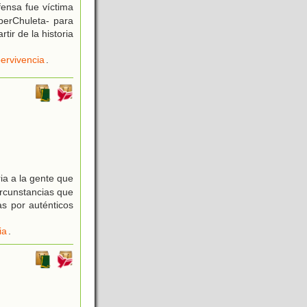
ensa fue víctima
perChuleta- para
tir de la historia
ervivencia
.
ia a la gente que
ircunstancias que
s por auténticos
ia
.