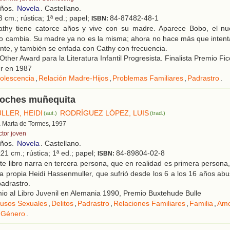
años.
Novela
. Castellano.
 cm.; rústica; 1ª ed.; papel;
84-87482-48-1
ISBN:
thy tiene catorce años y vive con su madre. Aparece Bobo, el nu
o cambia. Su madre ya no es la misma; ahora no hace más que intent
te, y también se enfada con Cathy con frecuencia.
ther Award para la Literatura Infantil Progresista. Finalista Premio Fic
r en 1987
olescencia
,
Relación Madre-Hijos
,
Problemas Familiares
,
Padrastro
.
oches muñequita
LLER, HEIDI
RODRÍGUEZ LÓPEZ, LUIS
(aut.)
(trad.)
a Marta de Tormes, 1997
ctor joven
años.
Novela
. Castellano.
21 cm.; rústica; 1ª ed.; papel;
84-89804-02-8
ISBN:
e libro narra en tercera persona, que en realidad es primera persona,
 la propia Heidi Hassenmuller, que sufrió desde los 6 a los 16 años ab
padrastro.
o al Libro Juvenil en Alemania 1990, Premio Buxtehude Bulle
usos Sexuales
,
Delitos
,
Padrastro
,
Relaciones Familiares
,
Familia
,
Am
e Género
.