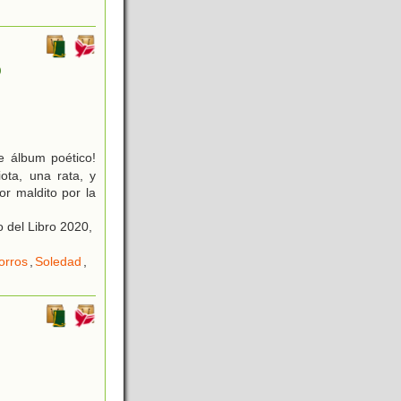
)
 álbum poético!
ota, una rata, y
r maldito por la
 del Libro 2020,
orros
,
Soledad
,