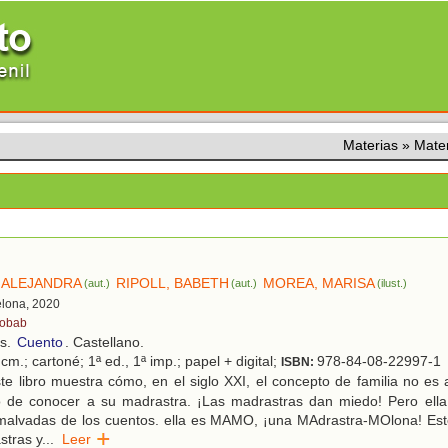
Materias
»
Mate
 ALEJANDRA
RIPOLL, BABETH
MOREA, MARISA
(aut.)
(aut.)
(ilust.)
elona, 2020
obab
os.
Cuento
. Castellano.
cm.; cartoné; 1ª ed., 1ª imp.; papel + digital;
978-84-08-22997-1
ISBN:
e libro muestra cómo, en el siglo XXI, el concepto de familia no es 
o de conocer a su madrastra. ¡Las madrastras dan miedo! Pero ell
malvadas de los cuentos. ella es MAMO, ¡una MAdrastra-MOlona! Este
stras y
...
Leer