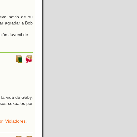
evo novio de su
ar agradar a Bob
ción Juvenil de
 la vida de Gaby,
usos sexuales por
or
,
Violadores
,