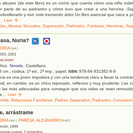
 abuses (de este libro) es un cómic que cuenta cómo una niña indef
r parte de su padrastro y cómo tuvo que crear a una heroína -Su
obrellevarlo y vivir este tremendo dolor.Un libro esencial que nace a par
..
Leer
ñas
,
Abusos Sexuales
,
Superación
,
Padrastro
,
Fantasía
,
Heroínas
,
Sup
asa, Nuria?
LÒRIA
(aut.)
 2003, 2001
gar joven
años.
Novela
. Castellano.
 cm.; rústica; 1ª ed., 2ª imp.; papel;
978-84-931382-8-8
ISBN:
ia es una joven impulsiva y con una tendencia clara a llevar la contrar
vid, en cambio, es un chico reposado, reflexivo y muy prudente. Las c
n las más adecuadas para conseguir que sus vidas se vean removida
a
...
Leer
milia
,
Relaciones Familiares
,
Padres Separados
,
Padrastro
,
Convivenc
, arrástrame
NDRA
PAREJA, ALEJANDRO
(aut.)
(trad.)
corcón, 1999
berinto juvenil. Connecting