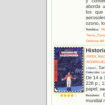
y conse
aborda u
los que 
aerosol
ozono, l
Me
Temática:
,
Tierra
Cons
Defensa del
Histor
PIPER, NI
RODRÍGUEZ
, Sa
Lóguez
Colección:
Le
De 14 a 
228 p.; 1
papel;
ISB
D
Resumen:
mundial 