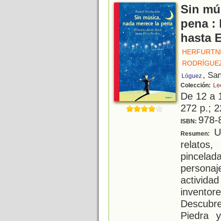
Sin mú
pena :
hasta E
HERFURTN
RODRÍGUEZ
, Sa
Lóguez
Colección:
Le
De 12 a 
272 p.; 2
978-
ISBN:
Un
Resumen:
relatos
pincel
persona
activid
inventor
Descubr
Piedra y