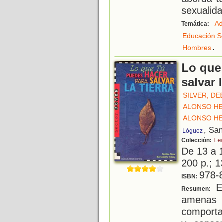
sexualida
Ad
Temática:
Educación S
.
Hombres
Lo que
salvar l
SILVER, DE
ALONSO HE
ALONSO HE
, Sa
Lóguez
Colección:
Le
De 13 a 
200 p.; 1
978-
ISBN:
En
Resumen:
amenas y
comporta