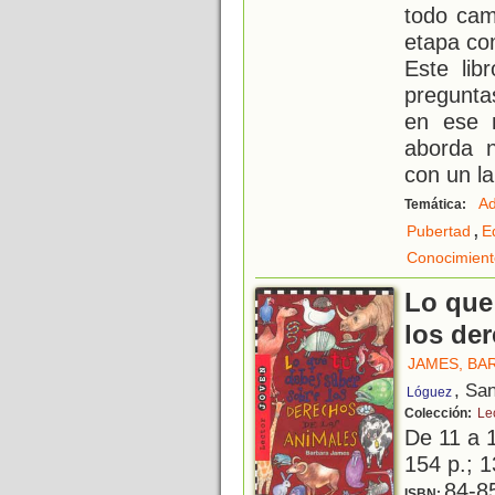
todo cam
etapa co
Este lib
pregunta
en ese 
aborda n
con un l
Ad
Temática:
,
Pubertad
E
Conocimient
Lo que
los de
JAMES, BA
, Sa
Lóguez
Colección:
Le
De 11 a 
154 p.; 1
84-8
ISBN: