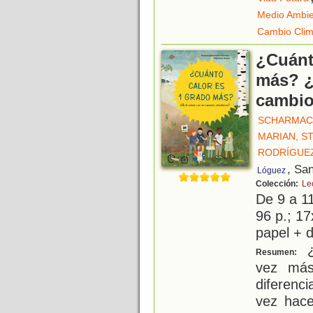
Medio Ambi
Cambio Clim
¿Cuánt
más? ¿
cambio
SCHARMACH
MARIAN, S
RODRÍGUEZ
, Sa
Lóguez
Colección:
Le
De 9 a 1
96 p.; 17
papel + d
¿
Resumen:
vez más
diferenc
vez hac