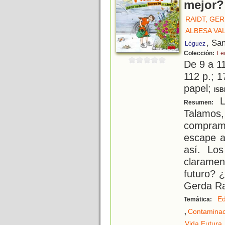
mejor?
RAIDT, GE
ALBESA VA
, Sa
Lóguez
Colección:
Le
De 9 a 1
112 p.; 1
papel;
ISB
La
Resumen:
Talamo
compram
escape a
así. Los
clarame
futuro? ¿
Gerda Ra
Ed
Temática:
,
Contaminac
Vida Futura