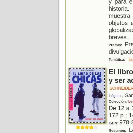
y para e
historia
muestra
objetos 
globali
breves
...
Pre
Premio:
divulgac
E
Temática:
El libr
y ser a
SCHNEIDER
, Sa
Lóguez
Colección:
Le
De 12 a 
172 p.; 1
978-
ISBN:
La
Resumen: