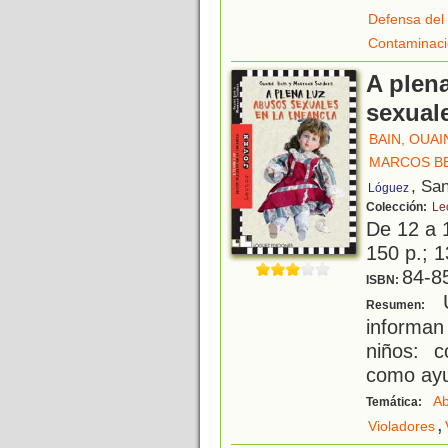
Defensa del
Contaminac
A plena
sexuale
BAIN, OUAI
MARCOS BE
, Sa
Lóguez
Colección:
Le
De 12 a 
150 p.; 1
84-8
ISBN:
U
Resumen:
informa
niños: 
como ayu
Ab
Temática:
,
Violadores