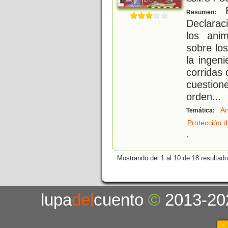
E
Resumen:
Declarac
los anim
sobre los
la ingeni
corridas 
cuestion
orden
...
An
Temática:
Protección d
.
Mostrando del 1 al 10 de 18 resultado
lupa
del
cuento
©
2013-20