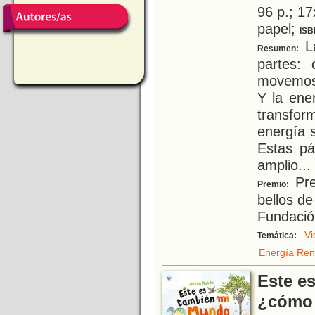
96 p.; 17
papel;
ISB
La
Resumen:
partes:
movemos 
Y la ene
transfor
energía 
Estas pá
amplio
...
Pre
Premio:
bellos de
Fundació
Vi
Temática:
Energía Ren
Este e
¿cómo 