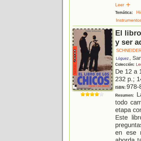
Leer
Hi
Temática:
Instrumento
El libr
y ser a
SCHNEIDER
, Sa
Lóguez
Colección:
Le
De 12 a 
232 p.; 1
978-
ISBN:
La
Resumen:
todo cam
etapa co
Este lib
pregunta
en ese 
aborda ta