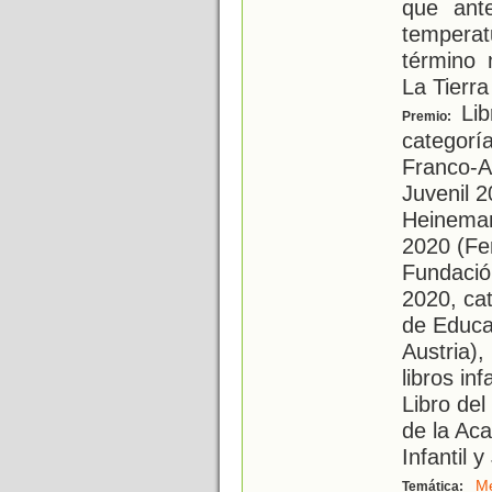
que ant
tempera
término
La Tierra
Lib
Premio:
categorí
Franco-Al
Juvenil 
Heineman
2020 (Fer
Fundación
2020, cat
de Educac
Austria)
libros inf
Libro de
de la Ac
Infantil y
Me
Temática: