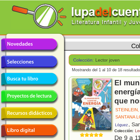
Co
Colección:
Lector joven
Mostrando del 1 al 10 de 18 resultado
El mun
energía
que no
STEINLEIN,
SANTANA L
, Sa
Lóguez
Colección:
Le
De 9 a 1