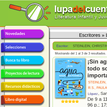
Escritores
»
Escritor:
STEINLEIN, CHRISTI
Mostrando del 1 al 3 de 3 resultados.
¡Sin ag
todo s
import
STEINLEIN,
R.S., PAULA
, Sa
Lóguez
De 9 a 1
96 p.; 17