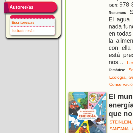
978-
ISBN:
Si
Resumen:
El agua 
Escritores/as
nada fun
Ilustradores/as
en todas
la alime
con ell
está pre
nos
...
L
Se
Temática:
,
Ecología
Ge
Conservació
El mun
energía
que no
STEINLEIN,
SANTANA L