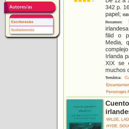
De 12 a 
342 p. 16
papel;
ISB
E
Escritores/as
Resumen:
irlandes
Ilustradores/as
filid o 
Media, 
complejo 
Irlanda p
XIX se 
muchos d
Cu
Temática:
Encantamie
Personajes 
Cuento
irland
WILDE, LA
HYDE, DOU