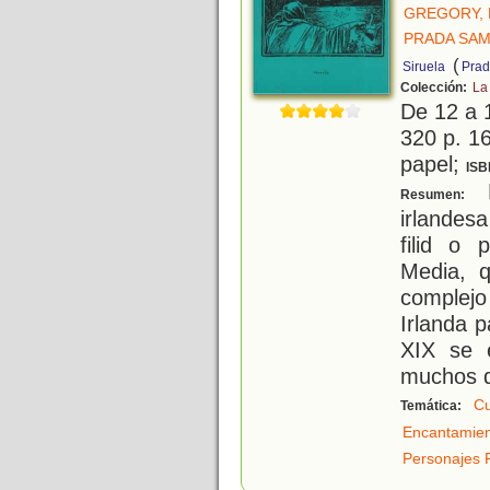
GREGORY, 
PRADA SAM
(
Siruela
Prad
Colección:
La
De 12 a 
320 p. 16
papel;
ISB
E
Resumen:
irlandes
filid o 
Media, 
complejo 
Irlanda p
XIX se 
muchos d
Cu
Temática:
Encantamie
Personajes 