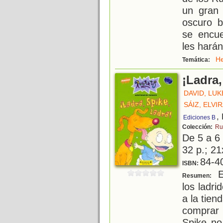
un gran 
oscuro 
se encu
les harán
H
Temática:
¡Ladra,
DAVID, LUK
SÁIZ, ELVI
,
Ediciones B
Colección:
Ru
De 5 a 6
32 p.; 21
84-4
ISBN:
E
Resumen:
los ladr
a la tie
comprar
Spike no