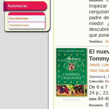
Resumen:
tropezar
cerquísi
padre de
Escritores/as
miedo! 
Ilustradores/as
descubri
que pone
H
Temática:
El nue
Tomm
DAVID, LUK
SAIZ SALA
,
Ediciones B
Colección:
Ru
De 6 a 7
24 p.; 21
84-4
ISBN:
Es
Resumen: