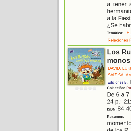
a tener 
hermanit
a la Fie
¿Se habr
H
Temática:
Relaciones F
Los Ru
monos
DAVID, LUK
SAIZ SALA
,
Ediciones B
Colección:
Ru
De 6 a 7
24 p.; 21
84-4
ISBN:
E
Resumen:
momentos
de los R