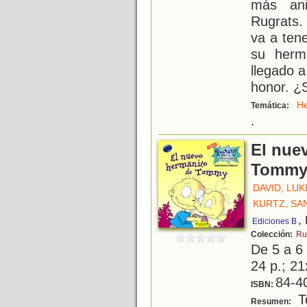
más ani
Rugrats
va a ten
su herm
llegado a
honor. ¿
H
Temática:
.
El nue
Tomm
DAVID, LUK
KURTZ, SA
,
Ediciones B
Colección:
Ru
De 5 a 6
24 p.; 21
84-4
ISBN:
T
Resumen: