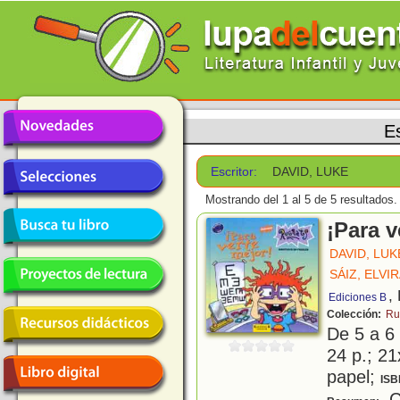
Es
Escritor:
DAVID, LUKE
Mostrando del 1 al 5 de 5 resultados.
¡Para v
DAVID, LUK
SÁIZ, ELVI
,
Ediciones B
Colección:
Ru
De 5 a 6
24 p.; 21
papel;
ISB
C