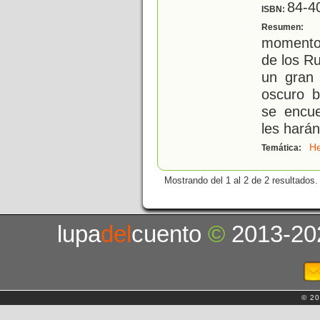
84-4
ISBN:
E
Resumen:
momentos
de los R
un gran 
oscuro 
se encu
les harán
H
Temática:
Mostrando del 1 al 2 de 2 resultados.
lupa
del
cuento
©
2013-20
© 20