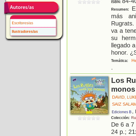
84-4
ISBN:
Es
Resumen:
más ani
Rugrats
Escritores/as
va a ten
Ilustradores/as
su herm
llegado a
honor. ¿
H
Temática:
.
Los Ru
monos
DAVID, LUK
SAIZ SALA
,
Ediciones B
Colección:
Ru
De 6 a 7
24 p.; 21