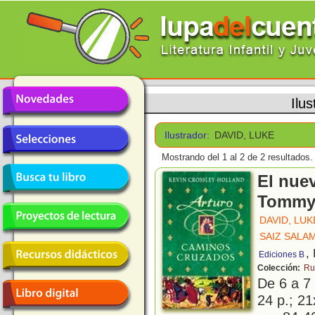
Ilu
Ilustrador:
DAVID, LUKE
Mostrando del 1 al 2 de 2 resultados.
El nue
Tomm
DAVID, LUK
SAIZ SALA
,
Ediciones B
Colección:
Ru
De 6 a 7
24 p.; 21