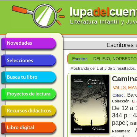
Escritores
Escritor:
DELISIO, NORBERTO
Mostrando del 1 al 3 de 3 resultados.
Camina
VALLS, MA
, Bar
Oxford
Colección:
El 
De 12 a 
344 p.; 4
papel;
ISB
A
Resumen: