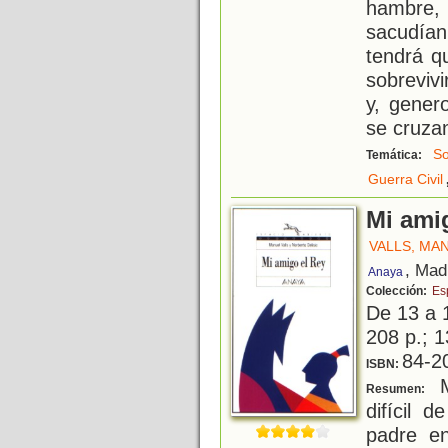
hambre,
sacudían
tendrá q
sobrevivi
y, gener
se cruza
So
Temática:
Guerra Civil
Mi ami
VALLS, MA
, Mad
Anaya
Colección:
Es
De 13 a 
208 p.; 1
84-2
ISBN:
M
Resumen:
difícil 
padre en