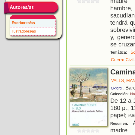
madre e
hambre,
sacudían
tendrá q
Escritores/as
sobrevivi
Ilustradores/as
y, gener
se cruza
So
Temática:
Guerra Civil
Camina
VALLS, MA
, Bar
Oxford
Colección:
Na
De 12 a 
180 p.; 1
papel;
ISB
A
Resumen:
madre e