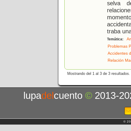
selva 
relacion
momento.
accident
traba un
Am
Temática:
Problemas P
Accidentes d
Relación Ma
Mostrando del 1 al 3 de 3 resultados.
lupa
del
cuento
©
2013-20
© 20