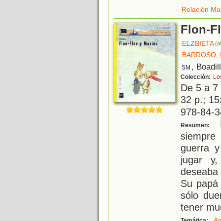
Relación Ma
Flon-F
ELZBIETA
(a
BARROSO, 
, Boadil
SM
Colección:
Lo
De 5 a 7
32 p.; 15
978-84-3
F
Resumen:
siempre 
guerra y
jugar y,
deseaba 
Su papá 
sólo du
tener mu
Am
Temática: