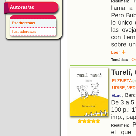
To
Resumen:
llama a
Pero Bub
lo único
Escritores/as
las ovej
Ilustradores/as
con tier
sobre un
Leer
O
Temática:
Turelí,
ELZBIETA
(a
URIBE, VE
, Barc
Ekaré
De 3 a 5
100 p.; 1
imp.; pa
Pa
Resumen:
el que 