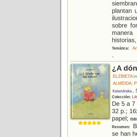
siembra
plantan 
ilustrac
sobre fo
manera 
historias
An
Temática:
.
¿A dón
ELZBIETA
(a
ALMEIDA, P
, 
Kalandraka
Colección:
Li
De 5 a 7
32 p.; 16
papel;
ISB
Be
Resumen:
se han h