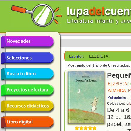
Escritor:
ELZBIETA
Mostrando del 1 al 6 de 6 resultados.
Peque
ELZBIETA
(a
ALMEIDA, P
, 
Kalandraka
Colección:
Li
De 4 a 6
32 p.; 16
papel;
ISB