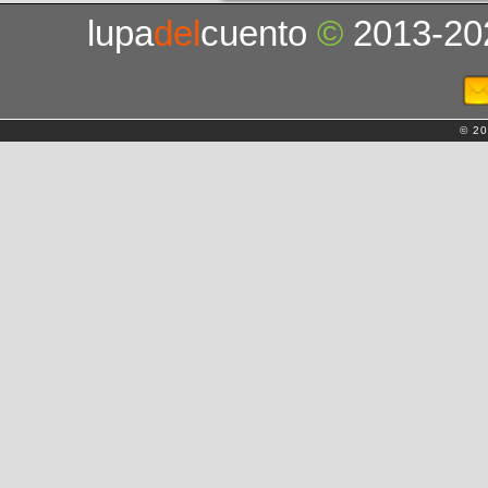
lupa
del
cuento
©
2013-20
© 20