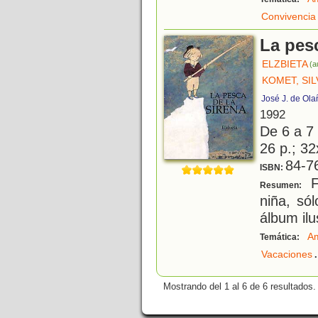
Convivencia
La pesc
ELZBIETA
(a
KOMET, SIL
José J. de Ola
1992
De 6 a 7
26 p.; 32
84-7
ISBN:
F
Resumen:
niña, só
álbum ilu
Am
Temática:
.
Vacaciones
Mostrando del 1 al 6 de 6 resultados.