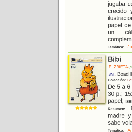
jugaba c
crecido 
ilustrac
papel de
un cál
compleme
Ju
Temática:
Bibi
ELZBIETA
(a
, Boadil
SM
Colección:
Lo
De 5 a 6
30 p.; 15
papel;
ISB
B
Resumen:
madre y 
sabe vola
An
Temática: