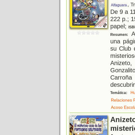
, T
Alfaguara
De 9 a 1
222 p.; 1
papel;
ISB
An
Resumen:
una pági
su Club 
misterio
Anizeto
Gonzalit
Carroña
descubri
H
Temática:
Relaciones F
Acoso Escol
Anizeto
mister