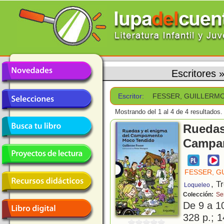
Escritores
Escritor:
FESSER, GUILLERM
Mostrando del 1 al 4 de 4 resultados.
Ruedas
Campa
FESSER, G
, T
Loqueleo
Colección:
Se
De 9 a 1
328 p.; 1