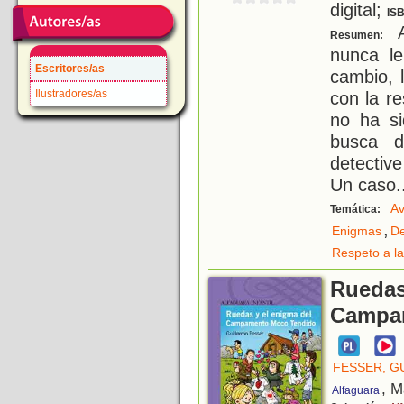
digital;
IS
A
Resumen:
nunca le
Escritores/as
cambio, 
Ilustradores/as
con la r
no ha si
busca d
detectiv
Un caso
.
Av
Temática:
,
Enigmas
De
Respeto a la
Ruedas
Campa
FESSER, G
, M
Alfaguara