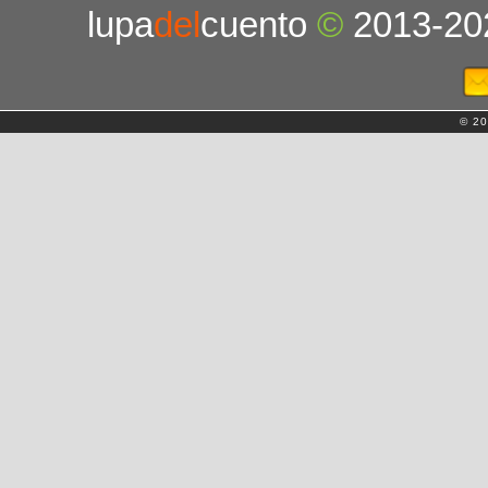
lupa
del
cuento
©
2013-20
© 20