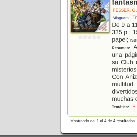
fantasm
FESSER, G
, T
Alfaguara
De 9 a 1
335 p.; 1
papel;
ISB
An
Resumen:
una pági
su Club 
misterio
Con Aniz
multitu
diverti
muchas 
H
Temática:
Mostrando del 1 al 4 de 4 resultados.