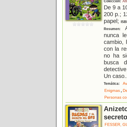
Colección:
Al
De 9 a 1
200 p.; 1
papel;
ISB
A
Resumen:
nunca le
cambio, 
con la r
no ha si
busca d
detectiv
Un caso
.
Av
Temática:
,
Enigmas
De
Personas co
Anizeto
secret
FESSER, G