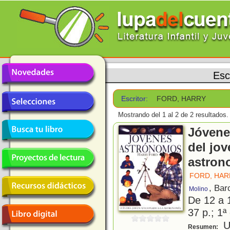
Esc
Escritor:
FORD, HARRY
Mostrando del 1 al 2 de 2 resultados.
Jóvene
del jov
astron
FORD, HAR
, Bar
Molino
De 12 a 
37 p.; 1ª
Un
Resumen: