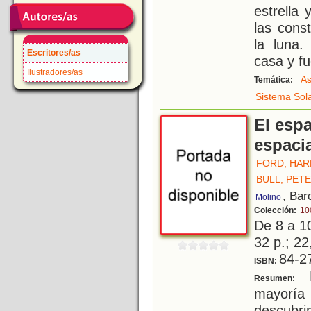
estrella 
las cons
la luna.
Escritores/as
casa y fu
Ilustradores/as
As
Temática:
Sistema Sol
El espa
espaci
FORD, HAR
BULL, PET
, Bar
Molino
Colección:
10
De 8 a 1
32 p.; 22
84-2
ISBN:
L
Resumen:
mayor
descubr