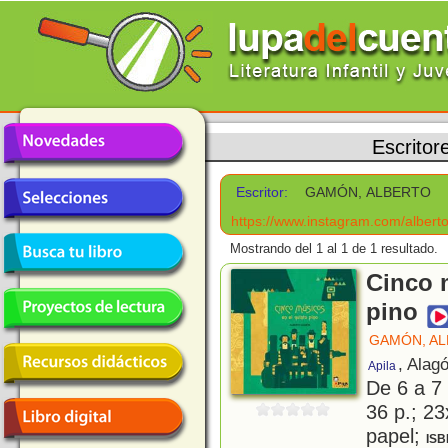
Escritor
Escritor:
GAMÓN, ALBERTO
https://www.instagram.com/albert
Mostrando del 1 al 1 de 1 resultado.
Cinco 
pino
GAMÓN, A
, Alag
Apila
De 6 a 7
36 p.; 23
papel;
ISB