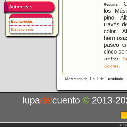
Ci
Resumen:
los Mús
pino. Á
Escritores/as
través de
Ilustradores/as
color. 
hermosa
paseo cr
cinco sen
Se
Temática:
.
Colores
Mostrando del 1 al 1 de 1 resultado.
lupa
del
cuento
©
2013-20
© 20