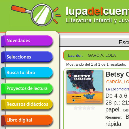
Escr
Escritor:
GARCÍA, LOLA
Mostrando del 1 al 1 de 1 resultado.
Betsy 
GARCÍA, L
La Locomotor
De 4 a 6
28 p.; 21
papel;
ISB
B
Resumen:
rápida