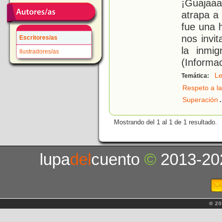
¡Guajaaa
atrapa a
fue una 
nos invit
Escritores/as
la inmig
Ilustradores/as
(Informa
Le
Temática:
Respeto a la
.
Superación
Mostrando del 1 al 1 de 1 resultado.
lupa
del
cuento
©
2013-20
© 20