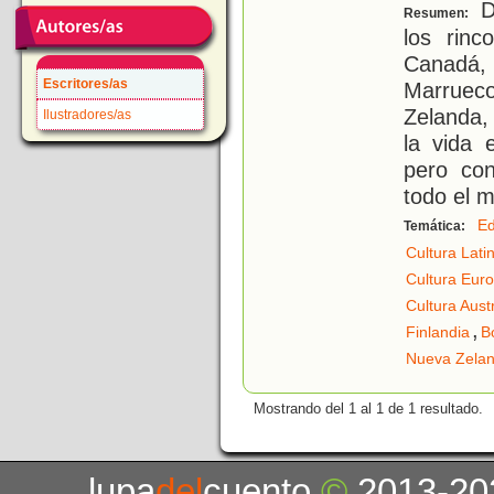
D
Resumen:
los rinc
Canadá,
Escritores/as
Marruec
Zelanda,
Ilustradores/as
la vida 
pero co
todo el 
Ed
Temática:
Cultura Lat
Cultura Eur
Cultura Aust
,
Finlandia
B
Nueva Zela
Mostrando del 1 al 1 de 1 resultado.
lupa
del
cuento
©
2013-20