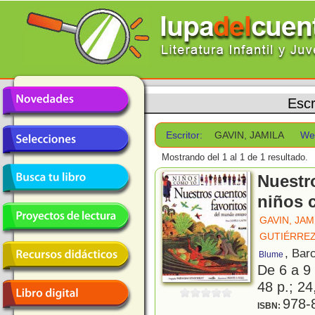
Escr
Escritor:
GAVIN, JAMILA
We
Mostrando del 1 al 1 de 1 resultado.
Nuestro
niños 
GAVIN, JAM
GUTIÉRREZ
, Bar
Blume
De 6 a 9
48 p.; 24
978-
ISBN: