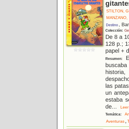
gitante
STILTON, 
MANZANO,
, Ba
Destino
Colección:
Ge
De 8 a 1
128 p.; 1
papel + d
Er
Resumen:
buscaba 
historia
despacho
las pata
un antep
estaba s
de
...
Le
An
Temática:
,
Aventuras