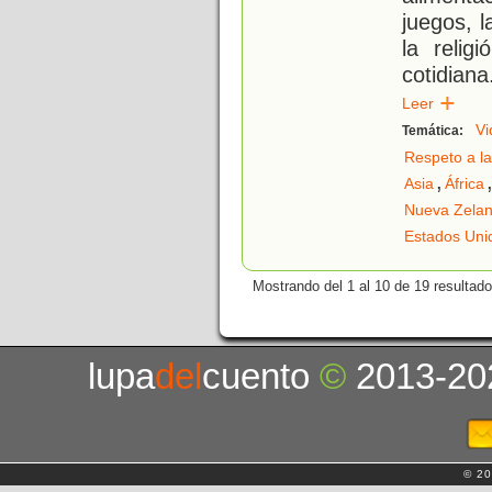
juegos, l
la relig
cotidiana
Leer
Vi
Temática:
Respeto a la
,
Asia
África
Nueva Zela
Estados Uni
Mostrando del 1 al 10 de 19 resultado
lupa
del
cuento
©
2013-20
© 20