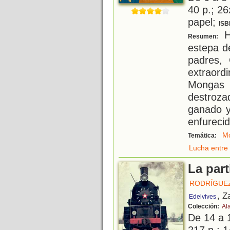
40 p.; 26
papel;
ISB
H
Resumen:
estepa d
padres,
extraordi
Mongas 
destroz
ganado y
enfurecid
Mo
Temática:
Lucha entre 
La part
RODRÍGUEZ
, Z
Edelvives
Colección:
Al
De 14 a 
217 p.; 1