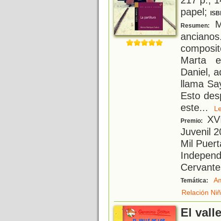
papel;
ISB
Ma
Resumen:
ancianos
composit
Marta e
Daniel, 
llama Sa
Esto des
este
...
L
XVI
Premio:
Juvenil 2
Mil Puer
Independ
Cervante
A
Temática:
Relación Niñ
El vall