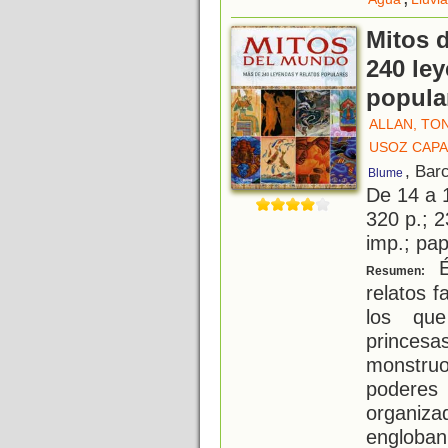
Mitos 
240 ley
popula
ALLAN, TO
USOZ CAPA
, Bar
Blume
De 14 a 
320 p.; 2
imp.; pa
É
Resumen:
relatos f
los que
princes
monstruo
poderes
organiza
engloban 