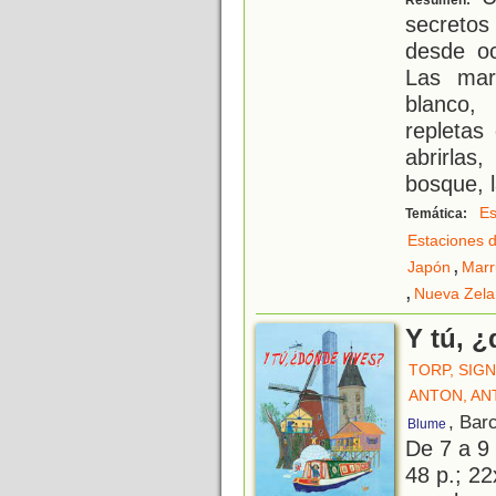
Resumen:
secretos
desde oc
Las mara
blanco,
repletas
abrirla
bosque, l
Es
Temática:
Estaciones d
,
Japón
Marr
,
Nueva Zel
Y tú, 
TORP, SIG
ANTON, AN
, Bar
Blume
De 7 a 9
48 p.; 22