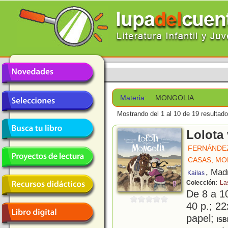
Materia:
MONGOLIA
Mostrando del 1 al 10 de 19 resultado
Lolota 
FERNÁNDE
CASAS, M
, Mad
Kailas
Colección:
La
De 8 a 1
40 p.; 22
papel;
ISB