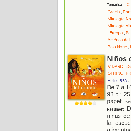
Cr
Temática:
,
Grecia
Ro
Mitología Nó
Mitología Vi
,
,
Europa
Pe
América del
,
Polo Norte
Niños 
VIDARD, E
STRINO, F
,
Molino
RBA
De 7 a 1
93 p.; 25
papel;
ISB
De
Resumen:
niñas de
la escue
alimenta