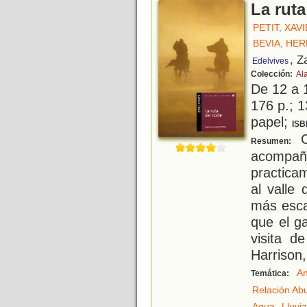
La ruta
PETIT, XAV
BEVIA, HER
, Z
Edelvives
Colección:
Al
De 12 a 
176 p.; 1
papel;
ISB
C
Resumen:
acomp
practica
al valle
más esca
que el g
visita 
Harrison
An
Temática:
Relación Ab
,
Agua
Lluvia