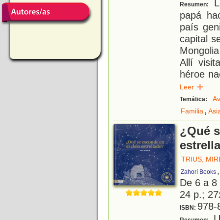
Lo
Resumen:
papá hac
país gen
capital 
Mongolia
Allí vis
héroe nac
Leer
Av
Temática:
,
Familia
Asi
¿Qué s
estrell
TRIUS, MIR
Zahorí Books
De 6 a 8
24 p.; 27
978-
ISBN:
Un