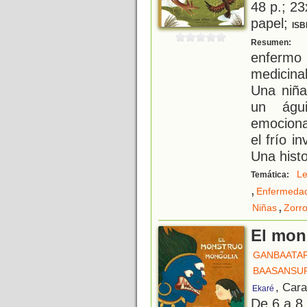
48 p.; 23
papel;
ISB
E
Resumen:
enfermo 
medicina
Una niña
un águ
emociona
el frío 
Una histo
L
Temática:
,
Enfermeda
,
Niñas
Zorr
El mon
GANBAATAR
BAASANSU
, Car
Ekaré
De 6 a 8