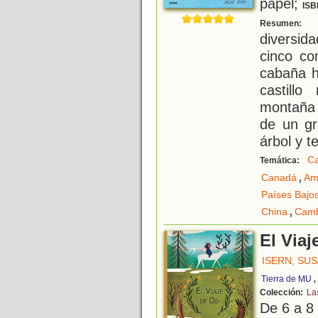
papel;
ISB
U
Resumen:
diversi
cinco co
cabaña h
castill
montaña 
de un g
árbol y t
C
Temática:
,
Canadá
Am
Países Bajo
,
China
Cam
El Viaj
ISERN, SU
Tierra de MU
Colección:
La
De 6 a 8