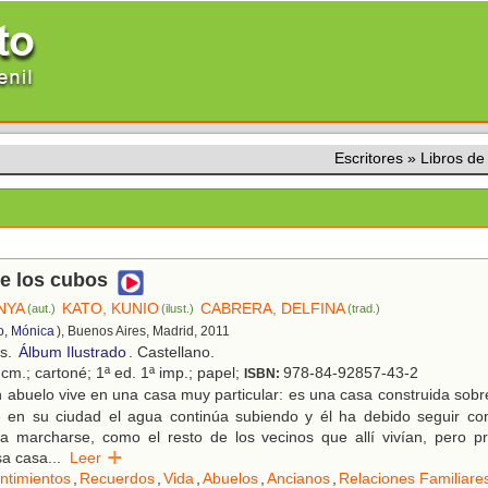
Escritores
»
Libros d
e los cubos
NYA
KATO, KUNIO
CABRERA, DELFINA
(aut.)
(ilust.)
(trad.)
o, Mónica
), Buenos Aires, Madrid, 2011
os.
Álbum Ilustrado
. Castellano.
cm.; cartoné; 1ª ed. 1ª imp.; papel;
978-84-92857-43-2
ISBN:
abuelo vive en una casa muy particular: es una casa construida sobre
 en su ciudad el agua continúa subiendo y él ha debido seguir co
ía marcharse, como el resto de los vecinos que allí vivían, pero pr
sa casa
...
Leer
ntimientos
,
Recuerdos
,
Vida
,
Abuelos
,
Ancianos
,
Relaciones Familiare