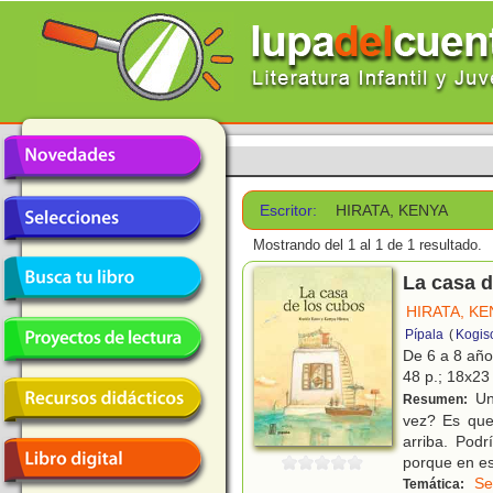
Escritor:
HIRATA, KENYA
Mostrando del 1 al 1 de 1 resultado.
La casa d
HIRATA, KE
Pípala
(
Kogis
De 6 a 8 añ
48 p.; 18x23 
Un 
Resumen:
vez? Es que
arriba. Podr
porque en e
Se
Temática: