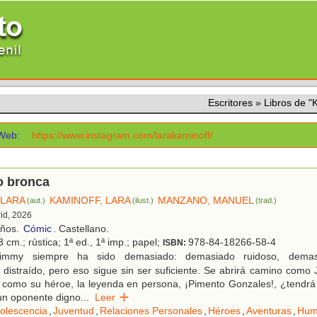
Escritores
»
Libros de 
Web:
https://www.instagram.com/larakaminoff/
 bronca
 LARA
KAMINOFF, LARA
MANZANO, MANUEL
(aut.)
(ilust.)
(trad.)
rid, 2026
años.
Cómic
. Castellano.
 cm.; rústica; 1ª ed., 1ª imp.; papel;
978-84-18266-58-4
ISBN:
mmy siempre ha sido demasiado: demasiado ruidoso, demasi
 distraído, pero eso sigue sin ser suficiente. Se abrirá camino co
omo su héroe, la leyenda en persona, ¡Pimento Gonzales!, ¿tendrá s
un oponente digno
...
Leer
olescencia
,
Juventud
,
Relaciones Personales
,
Héroes
,
Aventuras
,
Hum