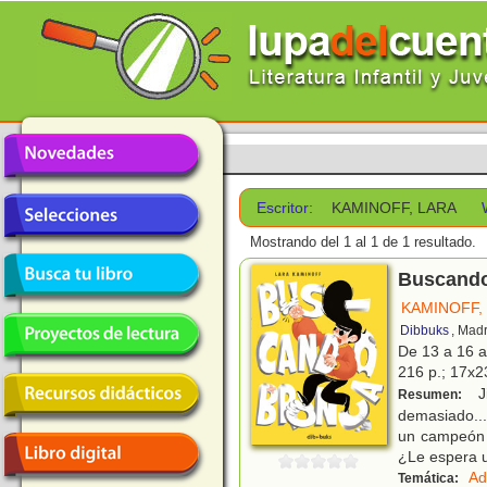
Escritor:
KAMINOFF, LARA
Mostrando del 1 al 1 de 1 resultado.
Buscando
KAMINOFF,
Dibbuks
, Mad
De 13 a 16 
216 p.; 17x23
Ji
Resumen:
demasiado...
un campeón c
¿Le espera 
Ad
Temática: