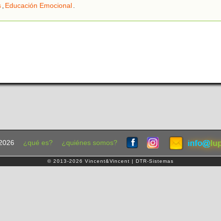
s
,
Educación Emocional
.
2026
¿qué es?
¿quiénes somos?
© 2013-2026 Vincent&Vincent | DTR-Sistemas