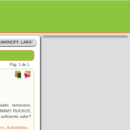
"KAMINOFF, LARA"
Pág. 1 de 1.
ado temerario,
mo JIMMY RUCKUS,
uficiente valor?
or
,
Autoestima
,