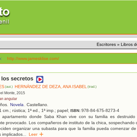
Escritores
»
Libros 
:
http://www.jamesklise.com/
e los secretos
ES
HERNÁNDEZ DE DEZA, ANA ISABEL
(aut.)
(trad.)
 del Monte, 2015
an angular
años.
Novela
. Castellano.
 cm.; rústica; 1ª ed., 1ª imp.; papel;
978-84-675-8273-4
ISBN:
 apartamento donde Saba Khan vive con su familia es destruido 
e provocado. Los compañeros de instituto de la chica, sospechando 
ciden organizar una subasta para que la familia pueda comenzar de 
 implicados
...
Leer