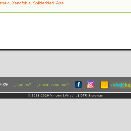
sterio
,
Xenofobia
,
Solidaridad
,
Arte
.
2026
¿qué es?
¿quiénes somos?
© 2013-2026 Vincent&Vincent | DTR-Sistemas