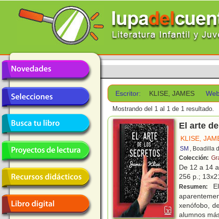
Escritor:
KLISE, JAMES
Web
Mostrando del 1 al 1 de 1 resultado.
El arte d
KLISE, JAM
SM
, Boadilla
Colección:
Gr
De 12 a 14 
256 p.; 13x21
El
Resumen:
aparentement
xenófobo, de
alumnos más