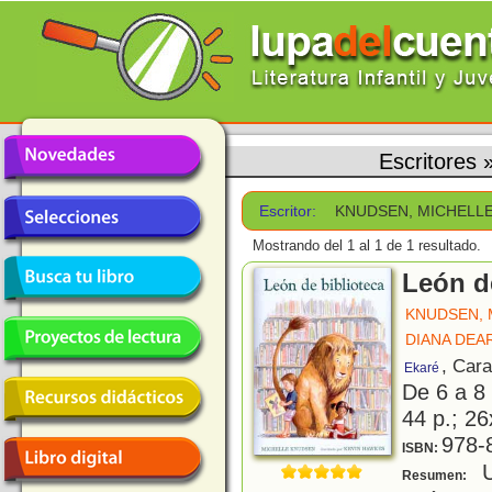
Escritores
Escritor:
KNUDSEN, MICHELL
Mostrando del 1 al 1 de 1 resultado.
León d
KNUDSEN, 
DIANA DEA
, Car
Ekaré
De 6 a 8
44 p.; 26
978-
ISBN:
U
Resumen: