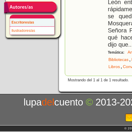
León ent
rápidame
se qued
Mosquer
Escritores/as
Señora Pl
Ilustradores/as
qué hace
dijo que
..
An
Temática:
,
Bibliotecas
,
Libros
Conv
Mostrando del 1 al 1 de 1 resultado.
lupa
del
cuento
©
2013-20
© 20