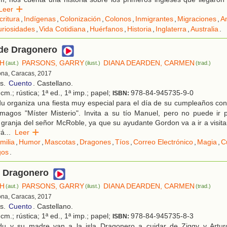
Leer
critura
,
Indígenas
,
Colonización
,
Colonos
,
Inmigrantes
,
Migraciones
,
A
riosidades
,
Vida Cotidiana
,
Huérfanos
,
Historia
,
Inglaterra
,
Australia
.
 de Dragonero
SH
PARSONS, GARRY
DIANA DEARDEN, CARMEN
(aut.)
(ilust.)
(trad.)
ona, Caracas, 2017
os.
Cuento
. Castellano.
cm.; rústica; 1ª ed., 1ª imp.; papel;
978-84-945735-9-0
ISBN:
 organiza una fiesta muy especial para el día de su cumpleaños con 
magos "Míster Misterio". Invita a su tío Manuel, pero no puede ir 
 granja del señor McRoble, ya que su ayudante Gordon va a ir a visit
rá
...
Leer
milia
,
Humor
,
Mascotas
,
Dragones
,
Tíos
,
Correo Electrónico
,
Magia
,
C
os
.
e Dragonero
SH
PARSONS, GARRY
DIANA DEARDEN, CARMEN
(aut.)
(ilust.)
(trad.)
ona, Caracas, 2017
os.
Cuento
. Castellano.
cm.; rústica; 1ª ed., 1ª imp.; papel;
978-84-945735-8-3
ISBN:
u y su madre van a la isla Dragonero a cuidar de Ziggy y Arturo