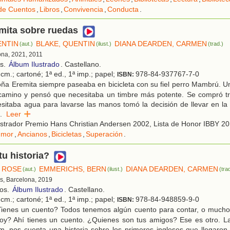
de Cuentos
,
Libros
,
Convivencia
,
Conducta
.
mita sobre ruedas
ENTIN
BLAKE, QUENTIN
DIANA DEARDEN, CARMEN
(aut.)
(ilust.)
(trad.)
ona, 2021, 2011
os.
Álbum Ilustrado
. Castellano.
cm.; cartoné; 1ª ed., 1ª imp.; papel;
978-84-937767-7-0
ISBN:
ña Eremita siempre paseaba en bicicleta con su fiel perro Mambrú. U
 camino y pensó que necesitaba un timbre más potente. Se compró tr
sitaba agua para lavarse las manos tomó la decisión de llevar en la
.
Leer
ustrador Premio Hans Christian Andersen 2002, Lista de Honor IBBY 2
umor
,
Ancianos
,
Bicicletas
,
Superación
.
tu historia?
 ROSE
EMMERICHS, BERN
DIANA DEARDEN, CARMEN
(aut.)
(ilust.)
(tra
s, Barcelona, 2019
ños.
Álbum Ilustrado
. Castellano.
cm.; cartoné; 1ª ed., 1ª imp.; papel;
978-84-948859-9-0
ISBN:
ienes un cuento? Todos tenemos algún cuento para contar, o much
oy? Ahí tienes un cuento. ¿Quienes son tus amigos? Ese es otro. La
um, nos cuenta una historia sobre los primeros ingleses que llegaron 