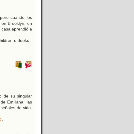
 pero cuando los
 en Brooklyn, en
a casa aprendió a
hildren´s Books
o de su singular
de Emiliana, las
 señales de vida.
o
.