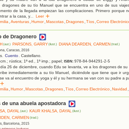
 dragones de su tío Manuel que se encuentra en uno de sus viajes
mento de la llegada empiezan las complicaciones. Primero porque n
ntrar a la casa, y
...
Leer
milia
,
Aventuras
,
Humor
,
Mascotas
,
Dragones
,
Tíos
,
Correo Electrónic
lo de Dragonero
SH
PARSONS, GARRY
DIANA DEARDEN, CARMEN
(aut.)
(ilust.)
(trad.)
ona, Caracas, 2016
os.
Cuento
. Castellano.
cm.; rústica; 1ª ed., 1ª imp.; papel;
978-84-944291-2-5
ISBN:
día 26 de diciembre, cuando Edu se levanta, ve a los dragones de su t
ribe inmediatemente a su tío Manuel, diciéndole que tiene que ir ur
se va al encuentro de yoga y él y su hermana se van con su padre a pa
er
milia
,
Humor
,
Mascotas
,
Dragones
,
Tíos
,
Correo Electrónico
,
Navidad
,
 de una abuela apostadora
SA, DAYAL
KAUR KHALSA, DAYAL
(aut.)
(ilust.)
RDEN, CARMEN
(trad.)
s, Barcelona, 2015