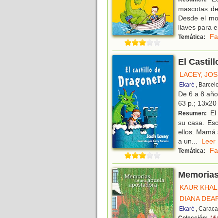
mascotas de
Desde el mo
llaves para e
Fa
Temática:
El Castil
LACEY, JO
Ekaré
, Barcel
De 6 a 8 añ
63 p.; 13x20 
El 
Resumen:
su casa. Esc
ellos. Mamá 
a un
...
Le
Fa
Temática:
Memorias
KAUR KHAL
DIANA DEA
Ekaré
, Caraca