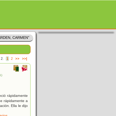
EARDEN, CARMEN"
 2.
1
2
>>
>>|
d.)
eció rápidamente
ue rápidamente a
ción. Ella le dijo
arios
,