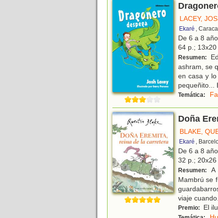
Dragoner
LACEY, JO
Ekaré
, Caraca
De 6 a 8 añ
64 p.; 13x20 
Ed
Resumen:
ashram, se q
en casa y lo
pequeñito...
Fa
Temática:
Doña Erem
BLAKE, QU
Ekaré
, Barcel
De 6 a 8 añ
32 p.; 20x26 
A 
Resumen:
Mambrú se fu
guardabarros
viaje cuando
El il
Premio:
H
Temática: