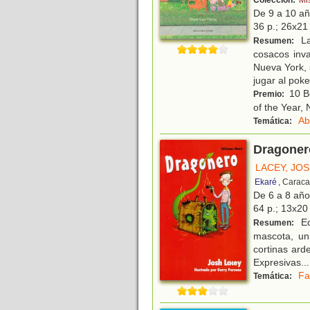
Colección:
Mi
De 9 a 10 a
36 p.; 26x21 
La
Resumen:
cosacos inv
Nueva York, 
jugar al poke
10 Be
Premio:
of the Year,
Ab
Temática:
Dragoner
LACEY, JO
Ekaré
, Caraca
De 6 a 8 añ
64 p.; 13x20 
Ed
Resumen:
mascota, un
cortinas ard
Expresivas
...
Fa
Temática: