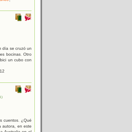
n día se cruzó un
es bocinas. Otro
 bici un cubo con
012
d.)
os cuentos. ¿Qué
 autora, en este
a Australia en el