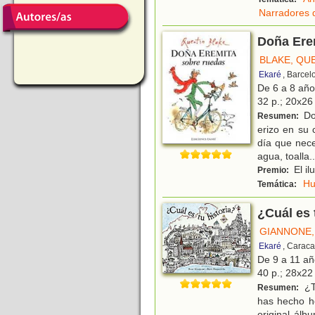
Narradores 
Doña Ere
BLAKE, QU
Ekaré
, Barcel
De 6 a 8 añ
32 p.; 20x26 
Do
Resumen:
erizo en su
día que nece
agua, toalla
..
El il
Premio:
H
Temática:
¿Cuál es 
GIANNONE,
Ekaré
, Caraca
De 9 a 11 a
40 p.; 28x22 
¿T
Resumen:
has hecho h
original álb