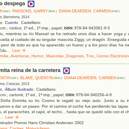
o despega
SH
PARSONS, GARRY
DIANA DEARDEN, CARMEN
(aut.)
(ilust.)
(trad.)
s, Barcelona, 2014
os.
Cuento
. Castellano.
cm.; rústica; 1ª ed., 1ª imp.; papel;
978-84-942081-9-5
ISBN:
u, mientras su tío Manuel se ha retirado unos días a hacer yoga y a
ueda al cuidado de su singular mascota Ziggy, un dragón. Enseguida 
 peor de todo es que ha aparecido un huevo y a los poco días ha na
 Edu
...
Leer
milia
,
Aventuras
,
Humor
,
Mascotas
,
Dragones
,
Tíos
,
Correo Electrónic
ita reina de la carretera
ENTIN
BLAKE, QUENTIN
DIANA DEARDEN, CARMEN
(aut.)
(ilust.)
(trad.)
ona, Caracas, 2013
os.
Álbum Ilustrado
. Castellano.
cm.; cartoné; 1ª ed., 1ª imp.; papel;
978-84-940256-4-8
ISBN:
Doña Eremita su tío Cosmo le regaló su viejo auto. Junto a su i
eron a dar un paseo. Por el camino el coche fue perdiendo las tapas 
, el paracoches, el capó, el techo... hasta que se quedó sólo con el c
...
Leer
ustrador Premio Hans Christian Andersen 2002
umor
,
Coches
,
Motociclismo
.