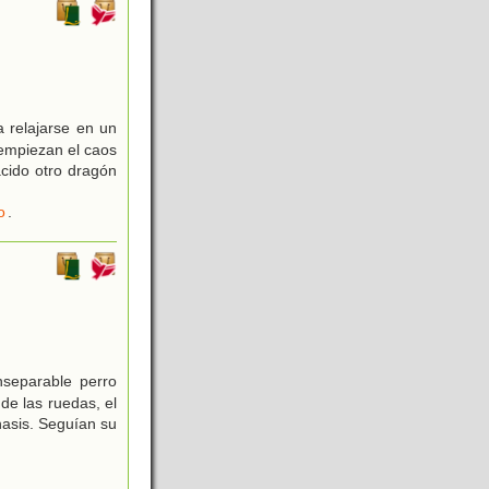
 relajarse en un
empiezan el caos
cido otro dragón
o
.
nseparable perro
de las ruedas, el
hasis. Seguían su