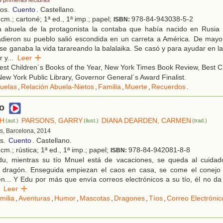
s primeras lecturas
ños.
Cuento
. Castellano.
cm.; cartoné; 1ª ed., 1ª imp.; papel;
978-84-943038-5-2
ISBN:
 abuela de la protagonista la contaba que había nacido en Rusia
adieron su pueblo salió escondida en un carreta a América. De mayo
se ganaba la vida tarareando la balalaika. Se casó y para ayudar en l
r y
...
Leer
st Children´s Books of the Year, New York Times Book Review, Best C
 New York Public Library, Governor General´s Award Finalist.
uelas
,
Relación Abuela-Nietos
,
Familia
,
Muerte
,
Recuerdos
.
o
SH
PARSONS, GARRY
DIANA DEARDEN, CARMEN
(aut.)
(ilust.)
(trad.)
s, Barcelona, 2014
os.
Cuento
. Castellano.
cm.; rústica; 1ª ed., 1ª imp.; papel;
978-84-942081-8-8
ISBN:
u, mientras su tío Mnuel está de vacaciones, se queda al cuidad
 dragón. Enseguida empiezan el caos en casa, se come el conejo 
en... Y Edu por más que envía correos electrónicos a su tío, él no da
Leer
milia
,
Aventuras
,
Humor
,
Mascotas
,
Dragones
,
Tíos
,
Correo Electrónic