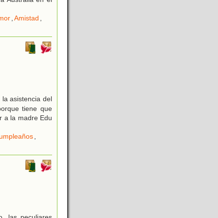
mor
,
Amistad
,
la asistencia del
porque tiene que
ar a la madre Edu
umpleaños
,
, las peculiares