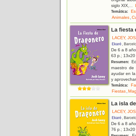
siglo XIX,
...
Es
Temática:
Animales
,
Cu
La fiesta
LACEY, JO
Ekaré
, Barcel
De 6 a 8 añ
63 p.; 13x20 
Edu
Resumen:
maestro de 
ayudar en la
y aprovecha
Fa
Temática:
Fiestas
,
Mag
La isla d
LACEY, JO
Ekaré
, Barcel
De 6 a 8 añ
76 p.; 13x20 
Ed
Resumen: