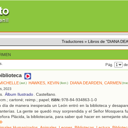
Traductores
»
Libros de "DIANA D
ARMEN
s.
Pág.
de
iblioteca
MICHELLE
HAWKES, KEVIN
DIANA DEARDEN, CARMEN
(aut.)
(ilust.)
(tra
s, 2023
os.
Álbum Ilustrado
. Castellano.
 cm.; cartoné; reimp.; papel;
978-84-934863-1-0
ISBN:
 día de manera inesperada un León entró en la biblioteca y desapar
tanterías. La gente se quedó muy sorprendida y el Señor Mosquera f
eñora Plácida, la bibliotecaria, para saber qué hacer en semejante situa
r
imales Humanizados
,
Animales
,
Leones
,
Bibliotecas
,
Lectura
,
Bibliotec