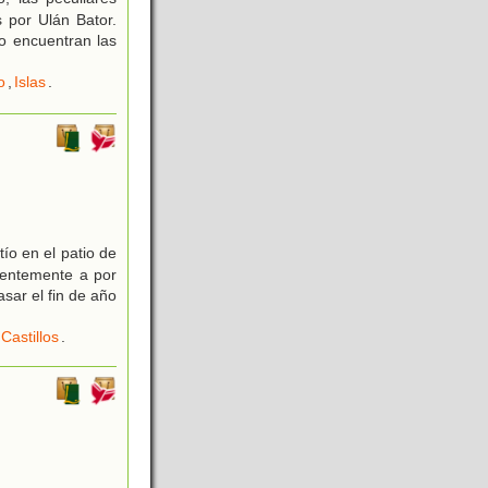
 por Ulán Bator.
o encuentran las
o
,
Islas
.
ío en el patio de
gentemente a por
sar el fin de año
Castillos
.