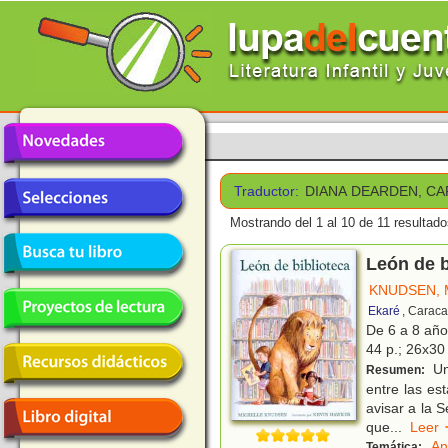
Traductor:
DIANA DEARDEN, C
Mostrando del 1 al 10 de 11 resultado
León de b
KNUDSEN, 
Ekaré
, Caraca
De 6 a 8 añ
44 p.; 26x30
Un
Resumen:
entre las es
avisar a la S
que
...
Lee
An
Temática: