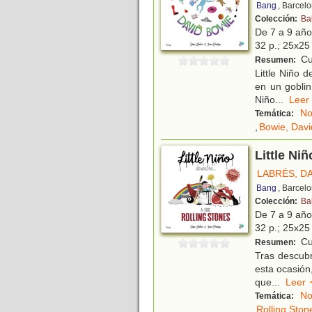
Bang
, Barcel
Colección:
Ba
De 7 a 9 añ
32 p.; 25x25 
Cu
Resumen:
Little Niño 
en un goblin
Niño
...
Le
No
Temática:
,
Bowie, Davi
Little Ni
LABRÉS, D
Bang
, Barcel
Colección:
Ba
De 7 a 9 añ
32 p.; 25x25 
Cu
Resumen:
Tras descubr
esta ocasión
que
...
Lee
No
Temática:
Rolling Ston