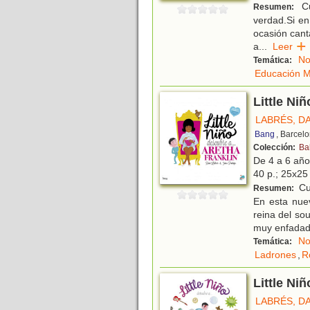
Cu
Resumen:
verdad.Si en 
ocasión canta
a
...
Leer
No
Temática:
Educación M
Little Ni
LABRÉS, D
Bang
, Barcel
Colección:
Ba
De 4 a 6 añ
40 p.; 25x25 
Cu
Resumen:
En esta nuev
reina del so
muy enfadad
No
Temática:
Ladrones
,
R
Little Ni
LABRÉS, D