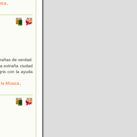
sica
,
rañas de verdad.
a extraña ciudad
gris con la ayuda
e la Música
,