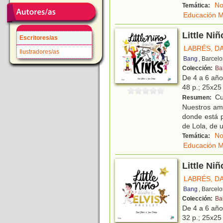
No
Temática:
Educación M
Little Ni
Escritores/as
LABRÉS, D
Ilustradores/as
Bang
, Barcel
Colección:
Ba
De 4 a 6 añ
48 p.; 25x25 
Cu
Resumen:
Nuestros ami
donde está p
de Lola, de 
No
Temática:
Educación M
Little Niñ
LABRÉS, D
Bang
, Barcel
Colección:
Ba
De 4 a 6 añ
32 p.; 25x25 