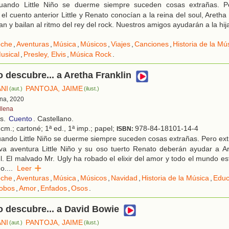
ando Little Niño se duerme siempre suceden cosas extrañas. P
el cuento anterior Little y Renato conocían a la reina del soul, Aretha
n y bailan al ritmo del rey del rock. Nuestros amigos ayudarán a la hij
che
,
Aventuras
,
Música
,
Músicos
,
Viajes
,
Canciones
,
Historia de la Mú
usical
,
Presley, Elvis
,
Música Rock
.
ño descubre... a Aretha Franklin
ANI
PANTOJA, JAIME
(aut.)
(ilust.)
ona, 2020
llena
os.
Cuento
. Castellano.
cm.; cartoné; 1ª ed., 1ª imp.; papel;
978-84-18101-14-4
ISBN:
ando Little Niño se duerme siempre suceden cosas extrañas. Pero ext
a aventura Little Niño y su oso tuerto Renato deberán ayudar a Are
ul. El malvado Mr. Ugly ha robado el elixir del amor y todo el mundo e
o.
...
Leer
che
,
Aventuras
,
Música
,
Músicos
,
Navidad
,
Historia de la Música
,
Educ
obos
,
Amor
,
Enfados
,
Osos
.
ño descubre... a David Bowie
ANI
PANTOJA, JAIME
(aut.)
(ilust.)