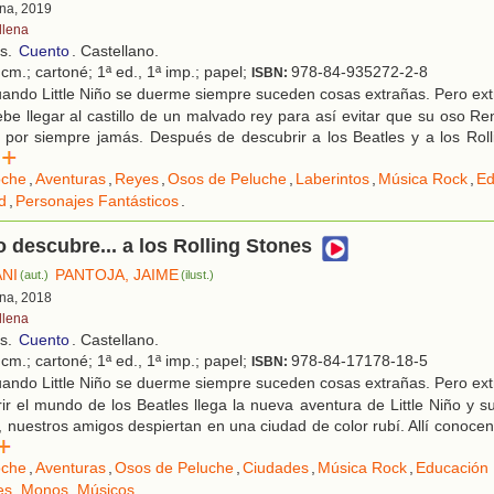
ona, 2019
llena
os.
Cuento
. Castellano.
cm.; cartoné; 1ª ed., 1ª imp.; papel;
978-84-935272-2-8
ISBN:
ando Little Niño se duerme siempre suceden cosas extrañas. Pero ext
debe llegar al castillo de un malvado rey para así evitar que su oso Re
 por siempre jamás. Después de descubrir a los Beatles y a los Rolli
er
che
,
Aventuras
,
Reyes
,
Osos de Peluche
,
Laberintos
,
Música Rock
,
Ed
d
,
Personajes Fantásticos
.
ño descubre... a los Rolling Stones
ANI
PANTOJA, JAIME
(aut.)
(ilust.)
ona, 2018
llena
os.
Cuento
. Castellano.
cm.; cartoné; 1ª ed., 1ª imp.; papel;
978-84-17178-18-5
ISBN:
ando Little Niño se duerme siempre suceden cosas extrañas. Pero ext
ir el mundo de los Beatles llega la nueva aventura de Little Niño y 
, nuestros amigos despiertan en una ciudad de color rubí. Allí conocen
r
che
,
Aventuras
,
Osos de Peluche
,
Ciudades
,
Música Rock
,
Educación 
es
,
Monos
,
Músicos
.