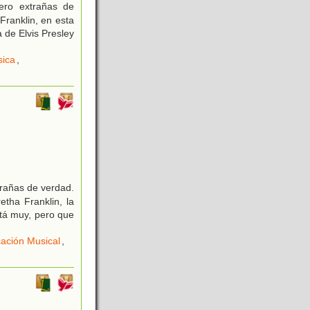
ero extrañas de
 Franklin, en esta
a de Elvis Presley
sica
,
rañas de verdad.
tha Franklin, la
stá muy, pero que
ación Musical
,