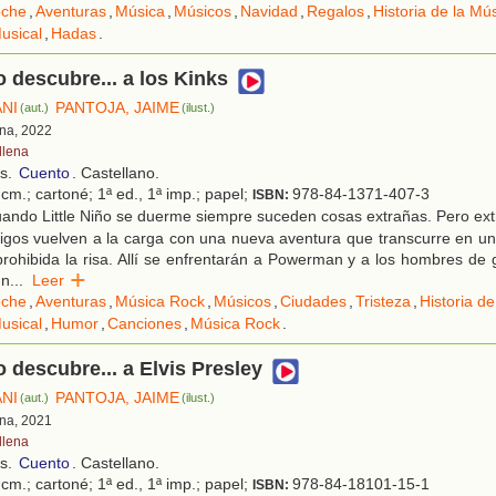
che
,
Aventuras
,
Música
,
Músicos
,
Navidad
,
Regalos
,
Historia de la Mú
usical
,
Hadas
.
ño descubre... a los Kinks
ANI
PANTOJA, JAIME
(aut.)
(ilust.)
ona, 2022
llena
os.
Cuento
. Castellano.
cm.; cartoné; 1ª ed., 1ª imp.; papel;
978-84-1371-407-3
ISBN:
ando Little Niño se duerme siempre suceden cosas extrañas. Pero ext
gos vuelven a la carga con una nueva aventura que transcurre en un
rohibida la risa. Allí se enfrentarán a Powerman y a los hombres de 
un
...
Leer
che
,
Aventuras
,
Música Rock
,
Músicos
,
Ciudades
,
Tristeza
,
Historia d
usical
,
Humor
,
Canciones
,
Música Rock
.
o descubre... a Elvis Presley
ANI
PANTOJA, JAIME
(aut.)
(ilust.)
ona, 2021
llena
os.
Cuento
. Castellano.
cm.; cartoné; 1ª ed., 1ª imp.; papel;
978-84-18101-15-1
ISBN: