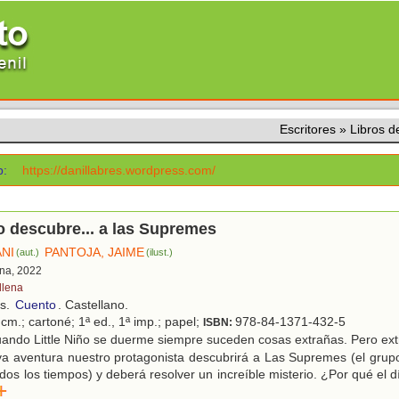
Escritores
»
Libros 
:
https://danillabres.wordpress.com/
ño descubre... a las Supremes
ANI
PANTOJA, JAIME
(aut.)
(ilust.)
ona, 2022
llena
os.
Cuento
. Castellano.
cm.; cartoné; 1ª ed., 1ª imp.; papel;
978-84-1371-432-5
ISBN:
ando Little Niño se duerme siempre suceden cosas extrañas. Pero ext
va aventura nuestro protagonista descubrirá a Las Supremes (el gru
odos los tiempos) y deberá resolver un increíble misterio. ¿Por qué el 
r