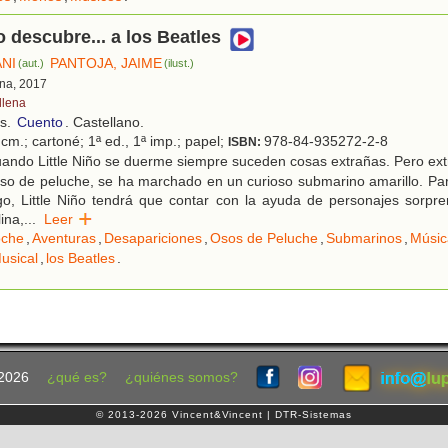
o descubre... a los Beatles
ANI
PANTOJA, JAIME
(aut.)
(ilust.)
ona, 2017
llena
os.
Cuento
. Castellano.
cm.; cartoné; 1ª ed., 1ª imp.; papel;
978-84-935272-2-8
ISBN:
ando Little Niño se duerme siempre suceden cosas extrañas. Pero ext
so de peluche, se ha marchado en un curioso submarino amarillo. Par
go, Little Niño tendrá que contar con la ayuda de personajes sorpr
lina,
...
Leer
che
,
Aventuras
,
Desapariciones
,
Osos de Peluche
,
Submarinos
,
Músic
usical
,
los Beatles
.
2026
¿qué es?
¿quiénes somos?
© 2013-2026 Vincent&Vincent | DTR-Sistemas