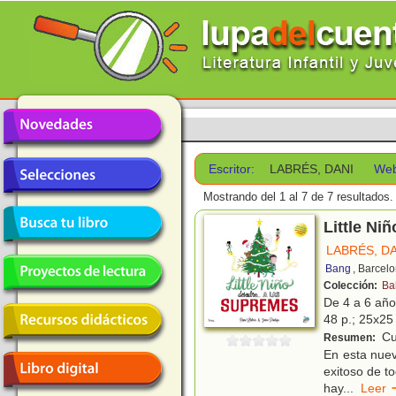
Escritor:
LABRÉS, DANI
Web
Mostrando del 1 al 7 de 7 resultados.
Little Ni
LABRÉS, D
Bang
, Barcel
Colección:
Ba
De 4 a 6 añ
48 p.; 25x25 
Cu
Resumen:
En esta nue
exitoso de t
hay
...
Lee