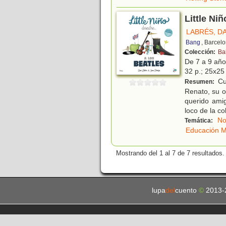
Little Niñ
LABRÉS, D
Bang
, Barcel
Colección:
Ba
De 7 a 9 añ
32 p.; 25x25 
Cu
Resumen:
Renato, su o
querido ami
loco de la co
No
Temática:
Educación M
Mostrando del 1 al 7 de 7 resultados.
lupa
del
cuento
©
2013-