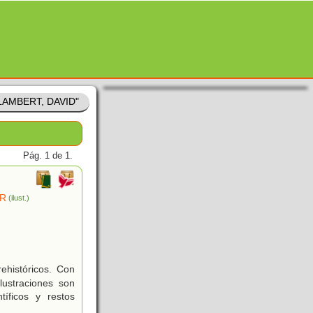
"LAMBERT, DAVID"
Pág. 1 de 1.
ER
(ilust.)
ehistóricos. Con
lustraciones son
íficos y restos