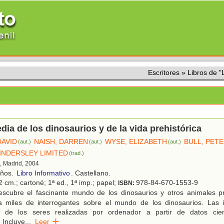
Escritores
»
Libros de 
dia de los dinosaurios y de la vida prehistórica
DAVID
NAISH, DARREN
WYSE, ELIZABETH
BULL, PET
(aut.)
(aut.)
(aut.)
INDERSLEY LIMITED
(trad.)
, Madrid, 2004
años.
Libro Informativo
. Castellano.
 cm.; cartoné; 1ª ed., 1ª imp.; papel;
978-84-670-1553-9
ISBN:
scubre el fascinante mundo de los dinosaurios y otros animales pr
a miles de interrogantes sobre el mundo de los dinosaurios. Las i
s de los seres realizadas por ordenador a partir de datos cient
 Incluye
...
Leer