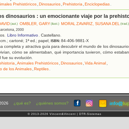
imales Prehistóricos
,
Dinosaurios
,
Prehistoria
,
Enciclopedias
.
os dinosaurios : un emocionante viaje por la prehisto
DAVID
OMBLER, GARY
MORAL ZAVARIZ, SUSANA DEL
(aut.)
(ilust.)
(trad.
Barcelona, 2000
ños.
Libro Informativo
. Castellano.
cm.; cartoné; 1ª ed.; papel;
84-406-9881-X
ISBN:
 completa y atractiva guía para descubrir el mundo de los dinosauri
ivían, cómo se alimentaban, qué importancia tuvieron, cómo estaban 
l fue su evolución.
ehistoria
,
Animales Prehistóricos
,
Dinosaurios
,
Vida Animal
,
o de los Animales
,
Reptiles
.
2026
¿qué es?
¿quiénes somos?
© 2013-2026 Vincent&Vincent | DTR-Sistemas