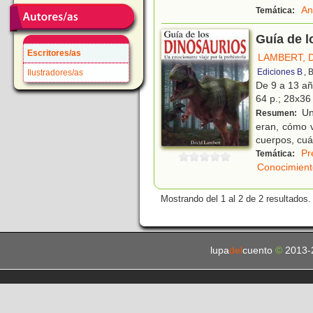
An
Temática:
Guía de l
Escritores/as
LAMBERT, 
Ediciones B
, 
Ilustradores/as
De 9 a 13 a
64 p.; 28x36 
Una
Resumen:
eran, cómo v
cuerpos, cuá
Pr
Temática:
Conocimient
Mostrando del 1 al 2 de 2 resultados.
lupa
del
cuento
©
2013-