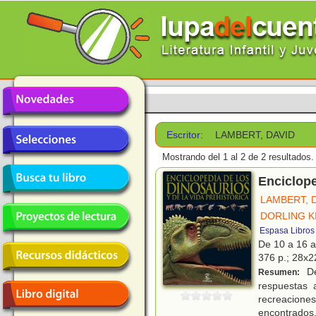
Escritor:
LAMBERT, DAVID
Mostrando del 1 al 2 de 2 resultados.
Enciclope
LAMBERT, 
DORLING K
Espasa Libros
De 10 a 16 
376 p.; 28x22
De
Resumen:
respuestas 
recreacione
encontrados.