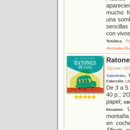
aparecie
mucho fr
una somb
sencilla
con vivo
Po
Temática:
Animales H
Ratone
OLI
CO
(aut.)
,
Kalandraka
Colección:
Li
De 3 a 5
40 p.; 2O
papel;
ISB
U
Resumen:
montaña 
en coch
Álbum co