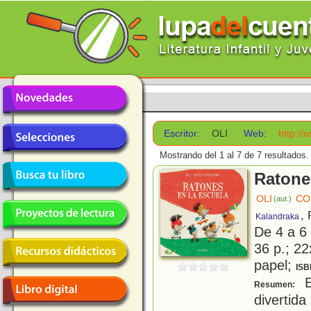
Escritor:
OLI
Web:
http://
Mostrando del 1 al 7 de 7 resultados.
Ratone
OLI
CO
(aut.)
,
Kalandraka
De 4 a 6
36 p.; 22
papel;
ISB
E
Resumen:
divertid