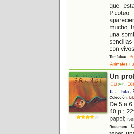
que est
Picoteo
aparecie
mucho fr
una somb
sencilla
con vivo
Po
Temática:
Animales H
Un pro
OLI
EC
(aut.)
,
Kalandraka
Colección:
Li
De 5 a 6
40 p.; 22
papel;
ISB
C
Resumen:
tener un