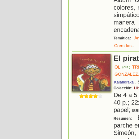
colores, 
simpáti
manera 
encadena
An
Temática:
.
Comidas
El pira
OLI
TR
(aut.)
GONZÁLEZ,
, 
Kalandraka
Colección:
Li
De 4 a 5
40 p.; 22
papel;
ISB
E
Resumen:
parche en
Simeón, 