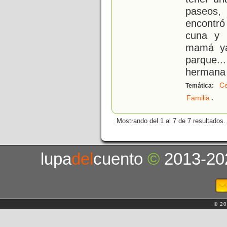
paseos,
encontr
cuna y 
mamá ya 
parque..
hermana 
Ce
Temática:
.
Familia
Mostrando del 1 al 7 de 7 resultados.
lupa
del
cuento
©
2013-20
© 20