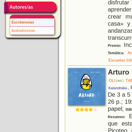
disfruta
aprender
crear m
casa» y
Escritores/as
andanzas
Ilustradores/as
transcur
Inc
Premio:
An
Temática:
Escuelas Inf
Arturo
OLI
TA
(aut.)
,
Kalandraka
De 3 a 5
26 p.; 19
papel;
ISB
El
Resumen:
que est
Picoteo