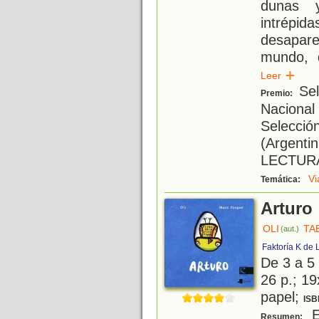
dunas 
intrép
desapare
mundo, 
Leer
Sel
Premio:
Nacional
Selecci
(Argent
LECTURA
Vi
Temática:
Arturo
OLI
TA
(aut.)
Faktoría K de 
De 3 a 5
26 p.; 19
papel;
ISB
El
Resumen: