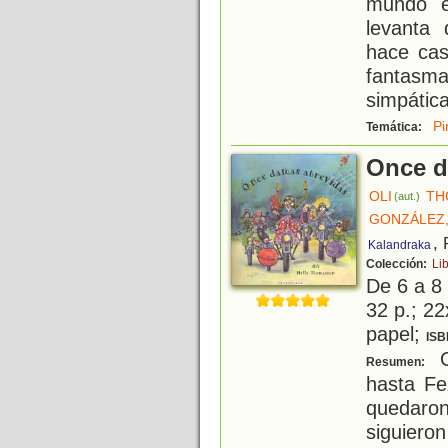
mundo e
levanta 
hace cas
fantasm
simpática
Pi
Temática:
Once d
OLI
TH
(aut.)
GONZÁLEZ,
,
Kalandraka
Colección:
Li
De 6 a 8
32 p.; 22
papel;
ISB
O
Resumen:
hasta Fe
quedaron
siguiero