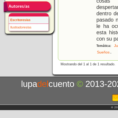
cosas i
despert
dentro d
pasado 
Escritores/as
le ha oc
Ilustradores/as
esta his
con su p
Ju
Temática:
.
Sueños
Mostrando del 1 al 1 de 1 resultado.
lupa
del
cuento
©
2013-20
© 20