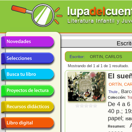
Escri
Escritor:
ORTIN, CARLOS
Mostrando del 1 al 1 de 1 resultado.
El sueñ
ORTÍN, CA
, Barc
Thule
Colección:
Tr
De 4 a 6
40 p.; 19
papel;
ISB
A
Resumen: