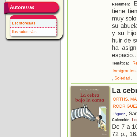
E
Resumen:
tiene ti
muy solo
Escritores/as
su abuel
y su hij
Ilustradores/as
huir de 
ha asig
espacio
..
Re
Temática:
Inmigrantes
,
.
Soledad
La ceb
ORTHS, M
RODRÍGUEZ
, Sa
Lóguez
Colección:
Lo
De 7 a 1
72 p.; 16