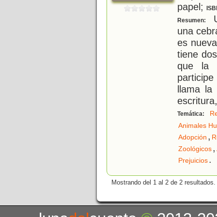
papel;
ISB
U
Resumen:
una cebr
es nueva
tiene do
que la 
particip
llama la
escritura
Re
Temática:
Animales H
,
Adopción
R
,
Zoológicos
.
Prejuicios
Mostrando del 1 al 2 de 2 resultados.