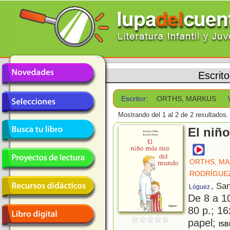
Escrit
Escritor:
ORTHS, MARKUS
Mostrando del 1 al 2 de 2 resultados.
El niñ
ORTHS, M
RODRÍGUEZ
, Sa
Lóguez
De 8 a 1
80 p.; 16
papel;
ISB