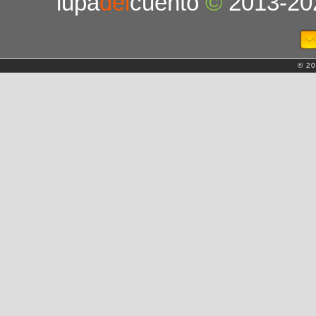
lupa
del
cuento
©
2013-20
© 20