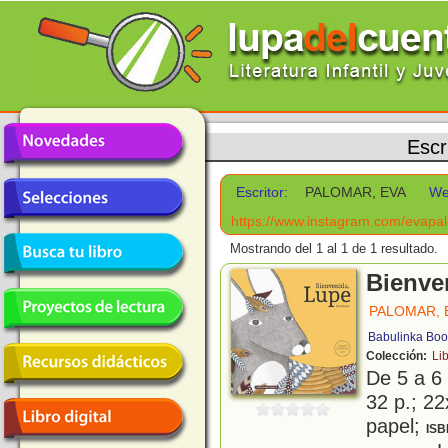
Escr
Escritor:
PALOMAR, EVA
We
https://www.instagram.com/evap
Mostrando del 1 al 1 de 1 resultado.
Bienve
PALOMAR, 
Babulinka Boo
Colección:
Li
De 5 a 6
32 p.; 22
papel;
ISB