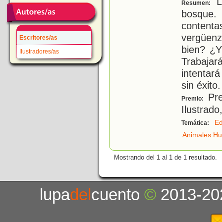
L
Resumen:
bosque.
contenta
vergüenz
Escritores/as
bien? ¿Y
Ilustradores/as
Trabaja
intentar
sin éxito
Pre
Premio:
Ilustrado
Ed
Temática:
Animales H
Mostrando del 1 al 1 de 1 resultado.
lupa
del
cuento
©
2013-20