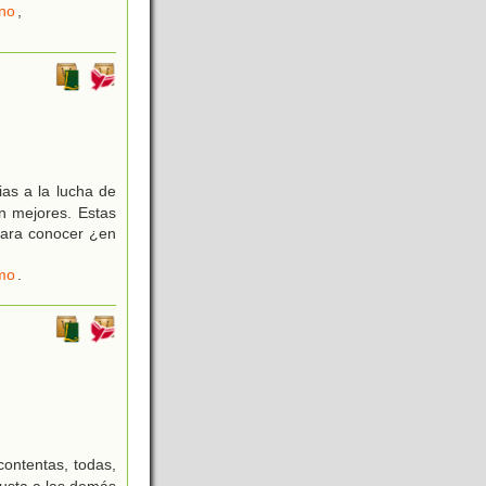
no
,
ias a la lucha de
n mejores. Estas
para conocer ¿en
mo
.
contentas, todas,
gusta a las demás