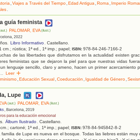
storia
,
Viajes a Través del Tiempo
,
Edad Antigua
,
Roma
,
Imperio Roma
les
.
a guía feminista
PALOMAR, EVA
(aut.)
(ilust.)
rcelona, 2022
años.
Libro Informativo
. Castellano.
 cm.; rústica; 1ª ed., 1ª imp.; papel;
978-84-246-7166-2
ISBN:
has de las libertades que disfrutamos en la actualidad existen grac
es feministas que se dejaron la piel para que nuestras vidas fuera
un lenguaje sencillo, claro y ameno, hacen un primer acercamiento 
...
Leer
minismo
,
Educación Sexual
,
Coeducación
,
Igualdad de Género
,
Sexis
da, Lupe
EVA
PALOMAR, EVA
(aut.)
(ilust.)
ks
, Barcelona, 2019
bros para la educación emocional
os.
Álbum Ilustrado
. Castellano.
cm.; cartoné; 1ª ed., 1ª imp.; papel;
978-84-945842-8-2
ISBN:
familia de Lupe es nueva en el bosque. Todas las liebres están muy 
A ella le da vergüenza darse a conocer. ¿Y si no cae bien? ¿Y si no 