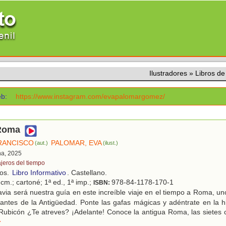
Ilustradores
»
Libros d
b:
https://www.instagram.com/evapalomargomez/
Roma
RANCISCO
PALOMAR, EVA
(aut.)
(ilust.)
na, 2025
ajeros del tiempo
ños.
Libro Informativo
. Castellano.
cm.; cartoné; 1ª ed., 1ª imp.;
978-84-1178-170-1
ISBN:
via será nuestra guía en este increíble viaje en el tiempo a Roma, un
ntes de la Antigüedad. Ponte las gafas mágicas y adéntrate en la hi
Rubicón ¿Te atreves? ¡Adelante! Conoce la antigua Roma, las sietes c
r