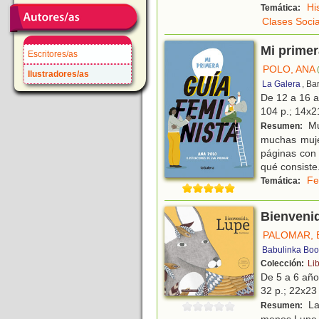
Hi
Temática:
Clases Socia
Mi primer
Escritores/as
POLO, ANA
Ilustradores/as
La Galera
, Ba
De 12 a 16 
104 p.; 14x21
Muc
Resumen:
muchas mujer
páginas con 
qué consiste
Fe
Temática:
Bienveni
PALOMAR, 
Babulinka Boo
Colección:
Li
De 5 a 6 añ
32 p.; 22x23 
La 
Resumen:
menos Lupe. 