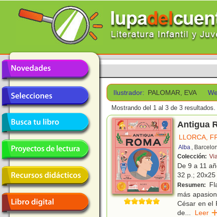
Ilustrador:
PALOMAR, EVA
We
Mostrando del 1 al 3 de 3 resultados.
Antigua 
LLORCA, F
Alba
, Barcelo
Colección:
Vi
De 9 a 11 a
32 p.; 20x25 
Fla
Resumen:
más apasiona
César en el 
de
...
Lee