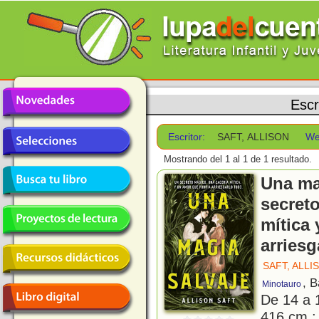
Escr
Escritor:
SAFT, ALLISON
We
Mostrando del 1 al 1 de 1 resultado.
Una ma
secret
mítica
arriesg
SAFT, ALLI
, 
Minotauro
De 14 a 
416 cm.; 