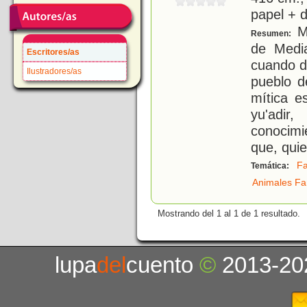
papel + d
Ma
Resumen:
de Medi
Escritores/as
cuando d
Ilustradores/as
pueblo de
mítica e
yu'adi
conocimi
que, quie
Fa
Temática:
Animales Fa
Mostrando del 1 al 1 de 1 resultado.
lupa
del
cuento
©
2013-20