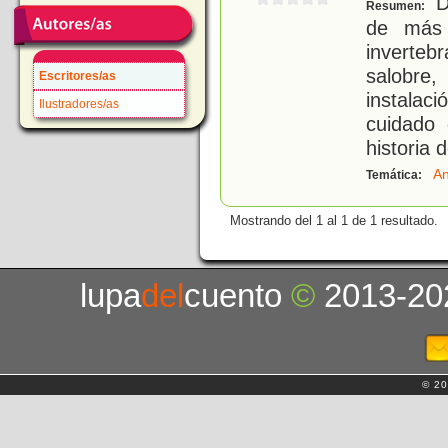
De
Resumen:
de más
inverteb
salobre
Escritores/as
instala
Ilustradores/as
cuidado 
historia d
An
Temática:
Mostrando del 1 al 1 de 1 resultado.
lupa
del
cuento
©
2013-20
© 20