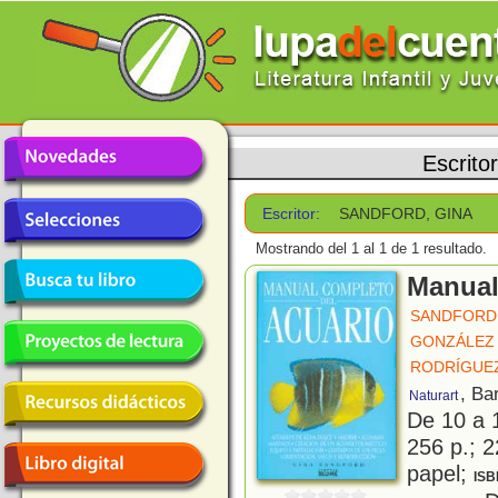
Escrito
Escritor:
SANDFORD, GINA
Mostrando del 1 al 1 de 1 resultado.
Manual
SANDFORD,
GONZÁLEZ 
RODRÍGUEZ
, Ba
Naturart
De 10 a 
256 p.; 2
papel;
ISB