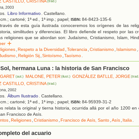
 CASTILLO, CRISTINA
(trad.)
na, 2003
ños.
Libro Informativo
. Castellano.
cm.; cartoné; 1ª ed., 1ª imp.; papel;
84-8423-135-6
ISBN:
través de esta guía ilustrada conoceremos los orígenes de las relig
toria, similitudes y diferencias. El libro defiende el respeto por las 
s religiones que se abordan son: Judaísmo, Cristianismo, Islam, Hin
Leer
ligiones
,
Respeto a la Diversidad
,
Tolerancia
,
Cristianismo
,
Islamismo
,
Budismo
,
Religión Sij
,
Sintoísmo
,
Taoísmo
.
ol, hermana Luna : la historia de San Francisco
RGARET
MALONE, PETER
GONZÁLEZ BATLLE, JORGE
(aut.)
(ilust.)
(trad
 CASTILLO, CRISTINA
(trad.)
lona, 2002
ños.
Álbum Ilustrado
. Castellano.
cm.; cartoné; 1ª ed., 1ª imp.; papel;
84-95939-31-2
ISBN:
 relata la original y tierna historia, ocurrida allá por el año 1200 en 
San Francisco de Asís.
ntos
,
Religiones
,
Cristianismo
,
Francisco de Asís, Santo
,
Asís
,
Italia
.
ompleto del acuario