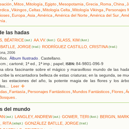
eación
,
Mitos
,
Mitología
,
Egipto
,
Mesopotamia
,
Grecia
,
Roma
,
China
,
J
rdica
,
Vikingos
,
Celtas
,
Mitología Celta
,
Mitología Vikinga
,
Personajes M
ioses
,
Europa
,
Asia
,
América
,
América del Norte
,
América del Sur
,
Amé
nía
.
 de las hadas
S, BÉATRICE
AA.VV.
GLASS, KIM
(aut.)
(ilust.)
(ilust.)
BATLLE, JORGE
RODRÍGUEZ CASTILLO, CRISTINA
(trad.)
(trad.)
lona, 2006
años.
Álbum Ilustrado
. Castellano.
cm.; cartoné; 1ª ed., 1ª imp.; papel;
84-9801-096-9
ISBN:
a obra fascinante sobre el mágico y maravilloso mundo de las hada
scribe la encantadora belleza de estas criaturas; en la segunda, se mu
 las estaciones del año, la potente magia de las flores y los árbo
 los
...
Leer
das
,
Fantasía
,
Personajes Fantásticos
,
Mundos Fantásticos
,
Flores
,
Á
Bosques
.
es del mundo
AN
LANGLEY, ANDREW
GOWER, TERI
BERGIN, MAR
(aut.)
(aut.)
(ilust.)
, RITA
GONZÁLEZ BATLLE, JORGE
(adapt.)
(trad.)