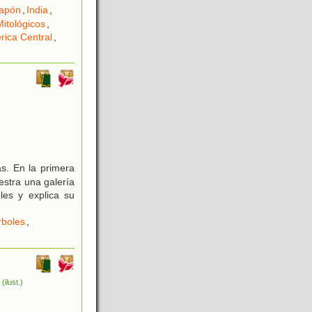
apón
,
India
,
itológicos
,
rica Central
,
s. En la primera
estra una galería
les y explica su
rboles
,
K
(ilust.)