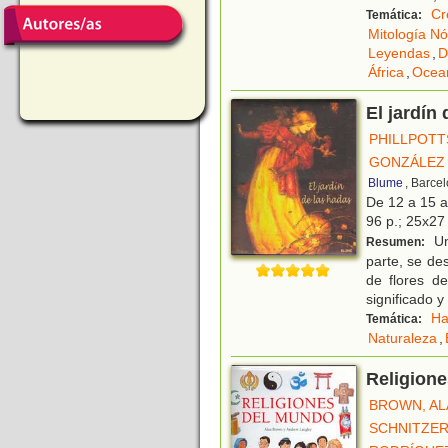
Cr
Temática:
Mitología Nó
Leyendas
,
D
África
,
Ocea
El jardín
PHILLPOTT
GONZÁLEZ 
Blume
, Barce
De 12 a 15 
96 p.; 25x27 
Un
Resumen:
parte, se de
de flores de
significado y
Ha
Temática:
Naturaleza
,
Religion
BROWN, AL
SCHNITZER