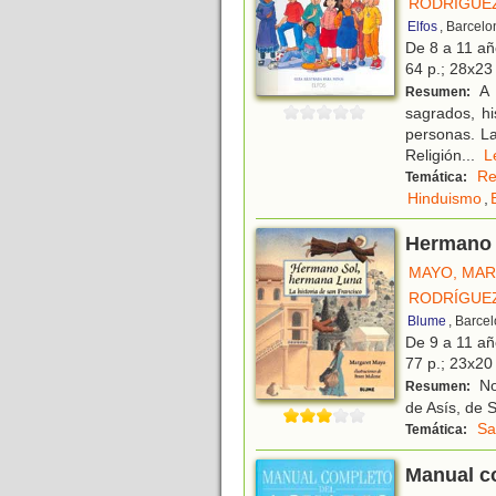
RODRÍGUEZ
Elfos
, Barcelo
De 8 a 11 a
64 p.; 28x23 
A 
Resumen:
sagrados, his
personas. La
Religión
...
Re
Temática:
Hinduismo
,
Hermano S
MAYO, MA
RODRÍGUEZ
Blume
, Barce
De 9 a 11 a
77 p.; 23x20 
Nos
Resumen:
de Asís, de 
Sa
Temática:
Manual c