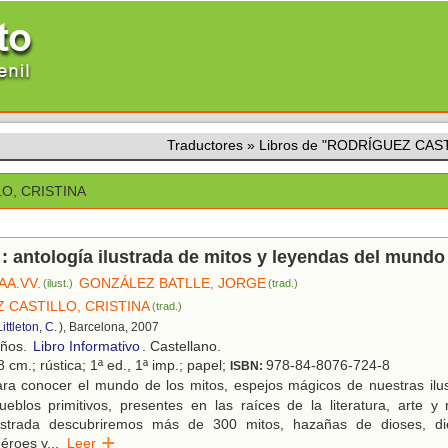
Traductores
»
Libros de "RODRÍGUEZ CAST
O, CRISTINA
 : antología ilustrada de mitos y leyendas del mundo
AA.VV.
GONZÁLEZ BATLLE, JORGE
(ilust.)
(trad.)
 CASTILLO, CRISTINA
(trad.)
ittleton, C.
), Barcelona, 2007
años.
Libro Informativo
. Castellano.
 cm.; rústica; 1ª ed., 1ª imp.; papel;
978-84-8076-724-8
ISBN:
ra conocer el mundo de los mitos, espejos mágicos de nuestras ilu
eblos primitivos, presentes en las raíces de la literatura, arte y 
lustrada descubriremos más de 300 mitos, hazañas de dioses, di
éroes y
...
Leer