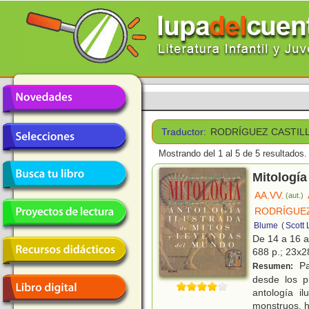
Traductor:
RODRÍGUEZ CASTILL
Mostrando del 1 al 5 de 5 resultados.
Mitología
AA.VV.
(aut.)
RODRÍGUEZ
Blume
(
Scott L
De 14 a 16 
688 p.; 23x28
Pa
Resumen:
desde los pu
antología i
monstruos, h