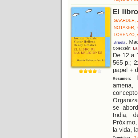
El libr
GAARDER, 
NOTAKER, 
LORENZO, 
, Mad
Siruela
Colección:
La
De 12 a 
565 p.; 2
papel + d
E
Resumen:
amena,
concept
Organiza
se abord
India, 
Próximo,
la vida, 
Re