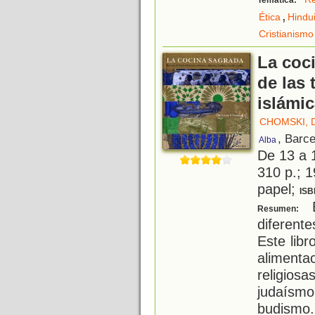
Temática:
,
Ética
Hindu
Cristianismo
La coci
de las 
islámic
CHOMSKI, 
, Barc
Alba
De 13 a 
310 p.; 1
papel;
ISB
E
Resumen:
diferente
Este libr
alimentac
religios
judaísm
budismo.