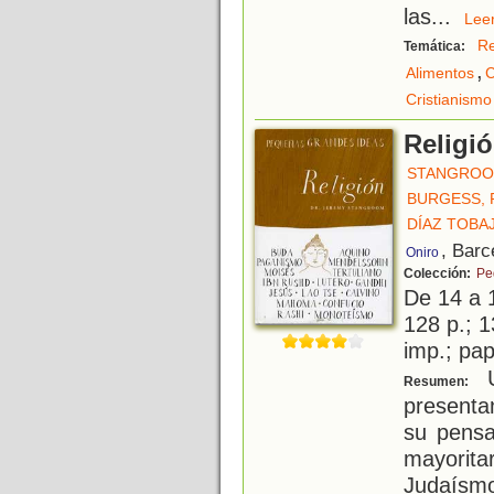
las
...
Le
Re
Temática:
,
Alimentos
C
Cristianismo
Religi
STANGROO
BURGESS, 
DÍAZ TOBA
, Barc
Oniro
Colección:
Pe
De 14 a 
128 p.; 1
imp.; pa
U
Resumen:
presenta
su pensa
mayorit
Judaísmo