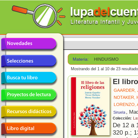
Materia:
HINDUISMO
Mostrando del 1 al 10 de 23 resultado
El libr
GAARDER, 
NOTAKER, 
LORENZO, 
, Mad
Siruela
Colección:
La
De 12 a 
320 p.; 1