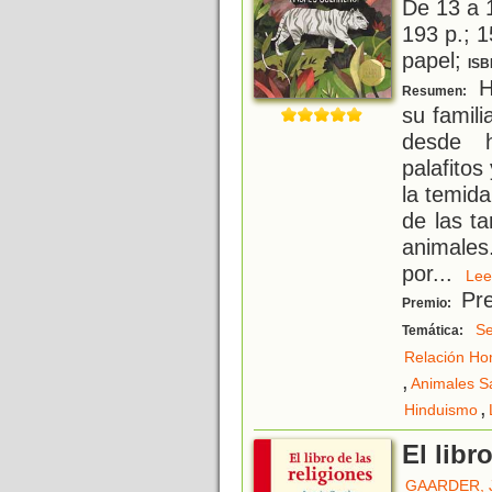
De 13 a 
193 p.; 1
papel;
ISB
H
Resumen:
su famil
desde h
palafitos
la temid
de las ta
animales
por
...
L
Pre
Premio:
Se
Temática:
Relación Ho
,
Animales S
,
Hinduismo
El libr
GAARDER, 