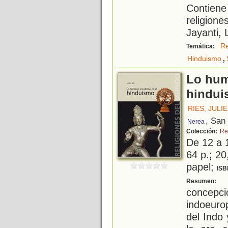
Contien
religion
Jayanti, 
Re
Temática:
,
Hinduismo
Lo hum
hindui
RIES, JULI
, San
Nerea
Colección:
Re
De 12 a 
64 p.; 20
papel;
ISB
P
Resumen:
concepc
indoeuro
del Indo