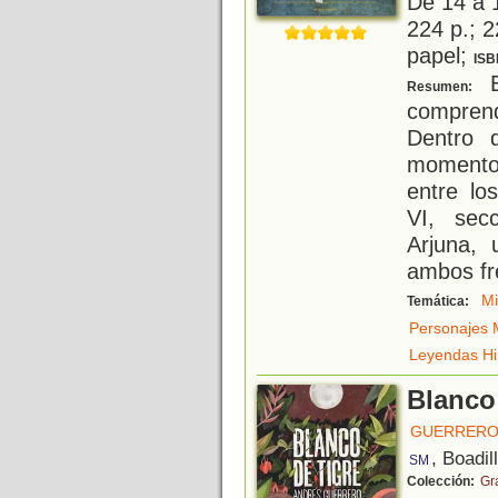
De 14 a 
224 p.; 2
papel;
ISB
E
Resumen:
compren
Dentro 
momento 
entre lo
VI, sec
Arjuna,
ambos fre
Mi
Temática:
Personajes M
Leyendas H
Blanco 
GUERRERO
, Boadil
SM
Colección:
Gr