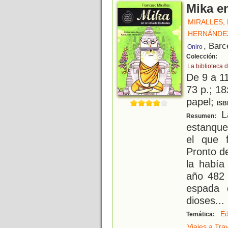
Mika en
MIRALLES,
HERNÁNDEZ
, Barc
Oniro
Colección:
La biblioteca d
De 9 a 1
73 p.; 18
papel;
ISB
La
Resumen:
estanque
el que f
Pronto d
la había
año 482 
espada 
dioses
...
Ed
Temática:
Viajes a Tra