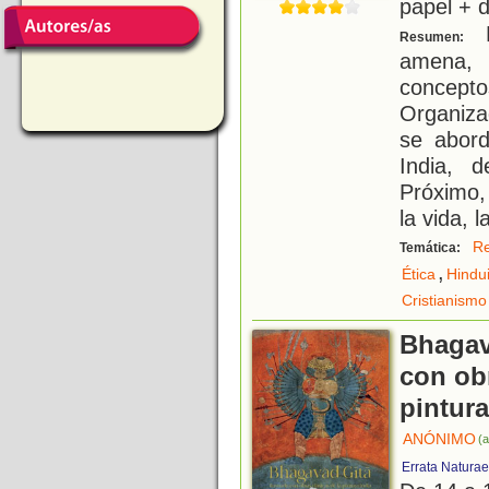
papel + d
E
Resumen:
amena,
concept
Organiza
se abord
India, 
Próximo,
la vida, 
Re
Temática:
,
Ética
Hindu
Cristianismo
Bhagava
con obr
pintura
ANÓNIMO
(a
Errata Naturae