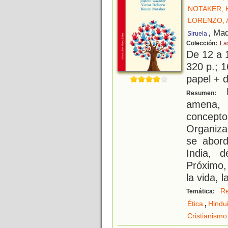
NOTAKER, 
LORENZO, 
, Mad
Siruela
Colección:
La
De 12 a 
320 p.; 1
papel + d
E
Resumen:
amena,
concept
Organiza
se abord
India, 
Próximo,
la vida, 
Re
Temática:
,
Ética
Hindu
Cristianismo