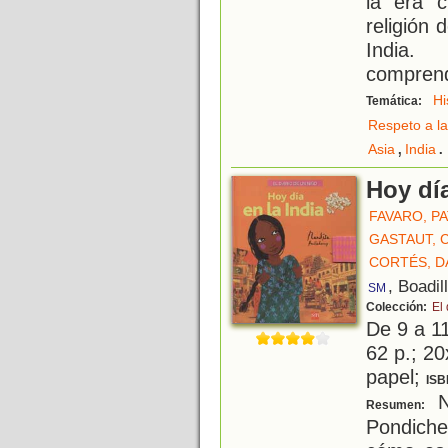
la era c
religión 
India.
comprend
Hi
Temática:
Respeto a la
,
.
Asia
India
Hoy día
FAVARO, P
GASTAUT, 
CORTÉS, D
, Boadil
SM
Colección:
El 
De 9 a 1
62 p.; 20
papel;
ISB
N
Resumen:
Pondiche