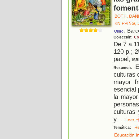
fomenta
BOTH, DAN
KNIPPING, 
, Barc
Oniro
Colección:
Cr
De 7 a 1
120 p.; 2
papel;
ISB
En
Resumen:
culturas
mayor fr
esencial 
la mayor
persona
culturas 
y
...
Lee
Re
Temática:
Educación In