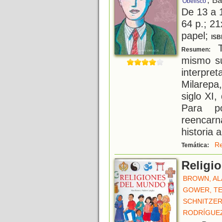
, B
Obelisco
De 13 a 
64 p.; 21
papel;
ISB
T
Resumen:
mismo su
interpret
Milarepa
siglo XI
Para p
reencar
historia 
Re
Temática:
Religi
BROWN, AL
GOWER, TE
SCHNITZER
RODRÍGUEZ