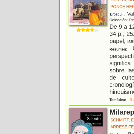
PONCE HER
, Va
Brosquil
Colección:
Re
De 9 a 1
34 p.; 25
papel;
ISB
U
Resumen:
perspect
signific
sobre la
de cult
cronolo
hinduism
Re
Temática:
Milare
SCHMITT, 
ARRESE FE