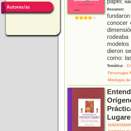
papel;
ISB
P
Resumen:
fundaron
conocer 
dimensió
rodeaba
modelos 
dieron s
como: la
Cr
Temática:
Personajes M
Mitología de 
Entend
Orígen
Práctic
Lugare
NARAYANAN