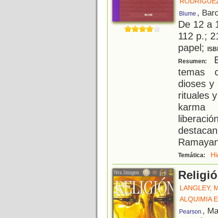
RODRÍGUEZ
, Bar
Blume
De 12 a 
112 p.; 2
papel;
ISB
E
Resumen:
temas c
dioses y
rituales 
karma 
liberació
destaca
Ramayan
Hi
Temática:
Religi
LANGLEY, 
ALQUIMIA 
, Ma
Pearson