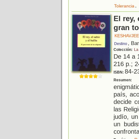
.
Tolerancia
El rey,
gran to
KESHAVJEE
, Ba
Destino
Colección:
La 
De 14 a 
216 p.; 2
84-2
ISBN:
A
Resumen:
enigmáti
país, ac
decide c
las Reli
judío, u
un budis
confronta