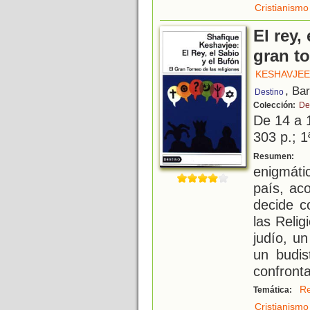
Cristianismo
El rey,
gran to
KESHAVJEE
, Ba
Destino
Colección:
De
De 14 a 
303 p.; 1
A
Resumen:
enigmáti
país, ac
decide c
las Reli
judío, u
un budis
confronta
Re
Temática:
Cristianismo