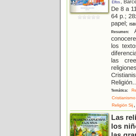
, Barc
Elfos
De 8 a 1
64 p.; 28
papel;
ISB
A
Resumen:
conocere
los texto
diferenci
las cre
religion
Cristian
Religión
..
Re
Temática:
Cristianismo
,
Religión Sij
Las rel
los niñ
las gra