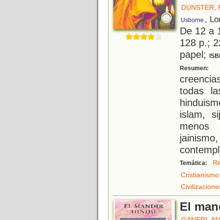
DUNSTER, 
, Lo
Usborne
De 12 a 
128 p.; 2
papel;
ISB
C
Resumen:
creencia
todas la
hinduism
islam, s
menos 
jainism
contempl
Re
Temática:
Cristianismo
Civilizacion
El man
GANERI, AN