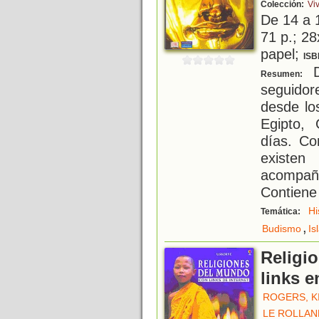
Colección:
Vi
De 14 a 
71 p.; 28
papel;
ISB
D
Resumen:
seguidor
desde lo
Egipto, 
días. Co
existen
acompañ
Contiene
Hi
Temática:
,
Budismo
Is
Religi
links e
ROGERS, K
LE ROLLAN