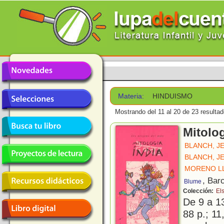
Materia:
HINDUISMO
Mostrando del 11 al 20 de 23 resultad
Mitolog
BLANCH, J
BLANCH, J
MORENO LL
, Bar
Blume
Colección:
El
De 9 a 1
88 p.; 11