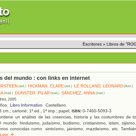
Escritores
»
Libros de "R
s del mundo : con links en internet
IRSTEEN
HICKMAN, CLARE
LE ROLLAND, LEONARD
(aut.)
(aut.)
(ilust.)
IA
DUNSTER, PILAR
SÁNCHEZ, ANNA
(trad.)
(trad.)
(trad.)
dres, 2005
años.
Libro Informativo
. Castellano.
 cm.; cartoné; 1ª ed., 1ª imp.; papel;
0-7460-5093-3
ISBN:
ntiene un análisis de las creencias, historia y las costumbres de t
el mundo: hinduismo, judaísmo, budismo, cristianismo, islam, sijismo,
enos conocidas como: sintoísmo, jainismo, mazdeísmo, etc. Tambi
Leer