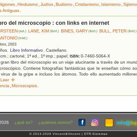
ligiones
,
Hinduismo
,
Judíos
,
Budismo
,
Cristianismo
,
Islamismo
,
Sijismo
es Antiguas
.
ibro del microscopio : con links en internet
IRSTEEN
LANE, KIM
BINES, GARY
BULL, PETER
(aut.)
(ilust.)
(ilust.)
(ilust.)
ANTONIO
(trad.)
dres, 2003
años.
Libro Informativo
. Castellano.
cm.; cartoné; 1ª ed., 1ª imp.; papel;
0-7460-5064-X
ISBN:
gran libro del microscopio es un viaje alucinante a través de un mund
roscópico. Contiene fotografías fantásticas que te enseñan cómo son
s virus de la gripe e incluso los átomos. Todo ello aumentado millon
Leer
encia
,
Microscopios
.
2026
¿qué es?
¿quiénes somos?
© 2013-2026 Vincent&Vincent | DTR-Sistemas