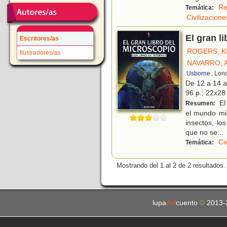
Re
Temática:
Civilizacion
El gran l
Escritores/as
ROGERS, K
Ilustradores/as
NAVARRO, 
Usborne
, Lon
De 12 a 14 
96 p.; 22x28 
El 
Resumen:
el mundo mic
insectos, lo
que no se
...
Ci
Temática:
Mostrando del 1 al 2 de 2 resultados.
lupa
del
cuento
©
2013-