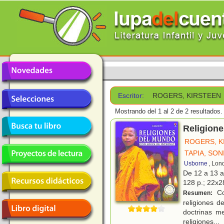
Escritor:
ROGERS, KIRSTEEN
Mostrando del 1 al 2 de 2 resultados.
Religione
ROGERS, K
TAPIA, SON
Usborne
, Lon
De 12 a 13 
128 p.; 22x28
Co
Resumen:
religiones d
doctrinas m
religiones
...