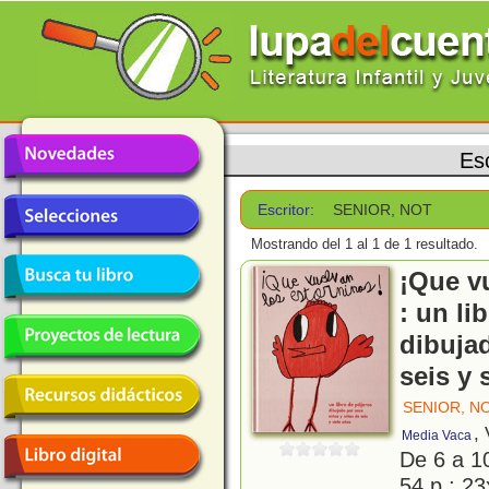
Esc
Escritor:
SENIOR, NOT
Mostrando del 1 al 1 de 1 resultado.
¡Que v
: un li
dibuja
seis y 
SENIOR, N
,
Media Vaca
De 6 a 1
54 p.; 23