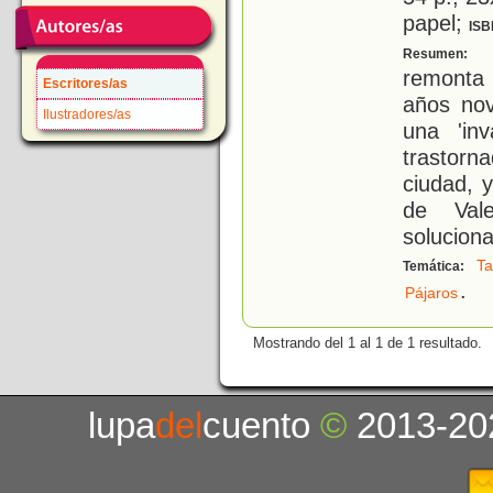
papel;
ISB
E
Resumen:
remonta 
Escritores/as
años nov
Ilustradores/as
una 'in
trastor
ciudad, 
de Vale
soluciona
Ta
Temática:
.
Pájaros
Mostrando del 1 al 1 de 1 resultado.
lupa
del
cuento
©
2013-20