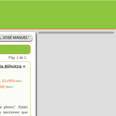
A, JOSÉ MANUEL"
Pág. 1 de 1.
la.Bihotza =
, ELVIRA
(aut.)
ENE
(ilust.)
e plomo". Están
as secciones que