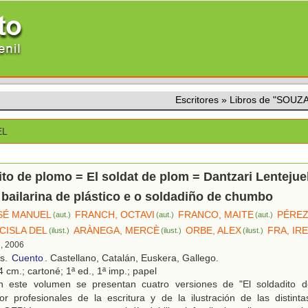
Escritores
»
Libros de "SOUZ
EL
ito de plomo = El soldat de plom = Dantzari Lentejue
 bailarina de plástico e o soldadiño de chumbo
SÉ MANUEL
FRANCH, OCTAVI
FRANCO, MAITE
PÉREZ
(aut.)
(aut.)
(aut.)
CISLA DEL
ARÀNEGA, MERCÈ
ORBE, ALEX
FRA, IR
(ilust.)
(ilust.)
(ilust.)
d, 2006
os.
Cuento
. Castellano, Catalán, Euskera, Gallego.
 cm.; cartoné; 1ª ed., 1ª imp.; papel
 este volumen se presentan cuatro versiones de "El soldadito d
or profesionales de la escritura y de la ilustración de las distint