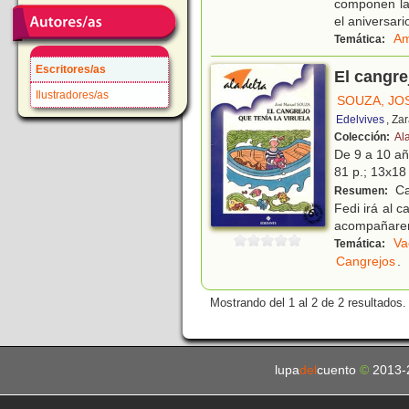
componen la 
el aniversari
Am
Temática:
Escritores/as
El cangre
Ilustradores/as
SOUZA, JO
Edelvives
, Za
Colección:
Ala
De 9 a 10 a
81 p.; 13x18 
Ca
Resumen:
Fedi irá al 
acompañarem
Va
Temática:
Cangrejos
.
Mostrando del 1 al 2 de 2 resultados.
lupa
del
cuento
©
2013-