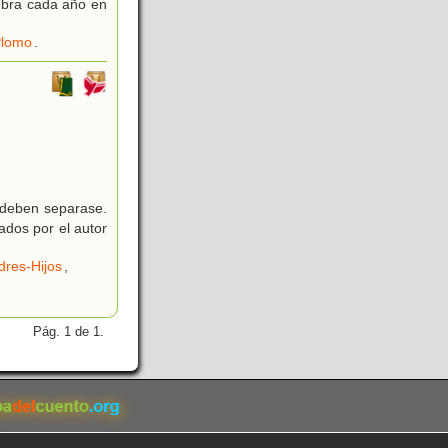
lebra cada año en
Plomo
.
 deben separase.
ados por el autor
dres-Hijos
,
Pág. 1 de 1.