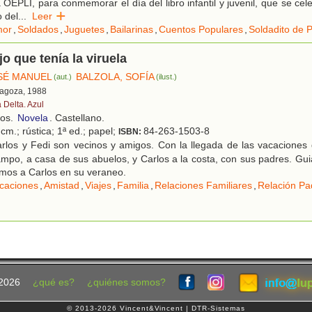
OEPLI, para conmemorar el día del libro infantil y juvenil, que se ce
o del
...
Leer
or
,
Soldados
,
Juguetes
,
Bailarinas
,
Cuentos Populares
,
Soldadito de 
jo que tenía la viruela
SÉ MANUEL
BALZOLA, SOFÍA
(aut.)
(ilust.)
ragoza, 1988
 Delta. Azul
ños.
Novela
. Castellano.
cm.; rústica; 1ª ed.; papel;
84-263-1503-8
ISBN:
rlos y Fedi son vecinos y amigos. Con la llegada de las vacaciones
campo, a casa de sus abuelos, y Carlos a la costa, con sus padres. Gui
os a Carlos en su veraneo.
caciones
,
Amistad
,
Viajes
,
Familia
,
Relaciones Familiares
,
Relación Pa
2026
¿qué es?
¿quiénes somos?
© 2013-2026 Vincent&Vincent | DTR-Sistemas