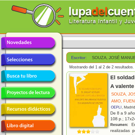
Escritor:
SOUZA, JOSÉ MANU
Mostrando del 1 al 2 de 2 resultados.
El soldad
A valente
SOUZA, JO
AMO, FUEN
OEPLI
, Madri
De 8 a 9 añ
108 p.; 17x24
En
Resumen:
realizadas p