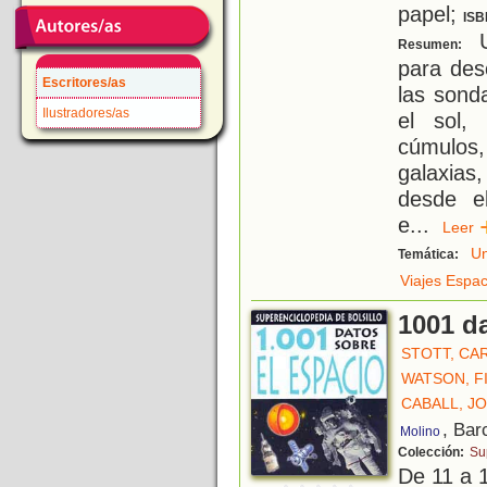
papel;
ISB
U
Resumen:
para des
Escritores/as
las sond
Ilustradores/as
el sol, 
cúmulos,
galaxias
desde e
e
...
Lee
Un
Temática:
Viajes Espac
1001 d
STOTT, CA
WATSON, F
CABALL, J
, Bar
Molino
Colección:
Su
De 11 a 