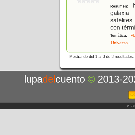
N
Resumen:
galaxia
satélite
con térmi
Pl
Temática:
.
Universo
Mostrando del 1 al 3 de 3 resultados.
lupa
del
cuento
©
2013-20
© 20