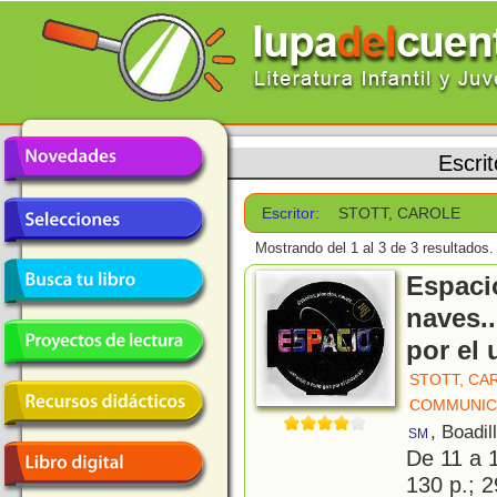
Escri
Escritor:
STOTT, CAROLE
Mostrando del 1 al 3 de 3 resultados.
Espacio
naves..
por el 
STOTT, CA
COMMUNIC
, Boadil
SM
De 11 a 
130 p.; 2