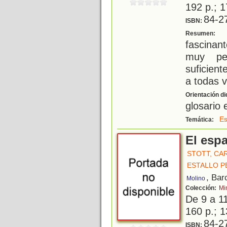
192 p.; 1
84-2
ISBN:
E
Resumen:
fascinan
muy pe
suficien
a todas 
Orientación di
glosario 
Es
Temática:
El esp
STOTT, CA
ESTALLO P
, Bar
Molino
Colección:
Mi
De 9 a 1
160 p.; 1
84-2
ISBN: