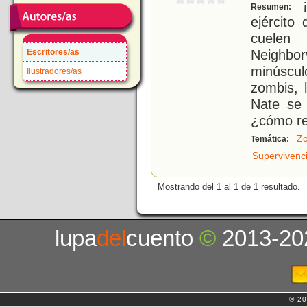
¡
Resumen:
ejército
cuelen
Neighbor
Escritores/as
minúscu
Ilustradores/as
zombis, 
Nate se 
¿cómo re
Z
Temática:
Supervivenc
Mostrando del 1 al 1 de 1 resultado.
lupa
del
cuento
©
2013-20
© 20