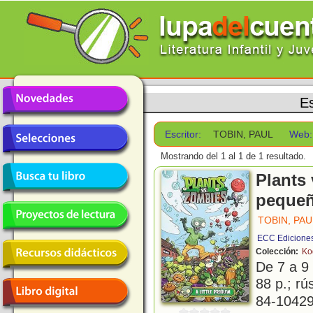
Es
Escritor:
TOBIN, PAUL
Web:
Mostrando del 1 al 1 de 1 resultado.
Plants
pequeñ
TOBIN, PAU
ECC Edicione
Colección:
Ko
De 7 a 9
88 p.; rús
84-10429