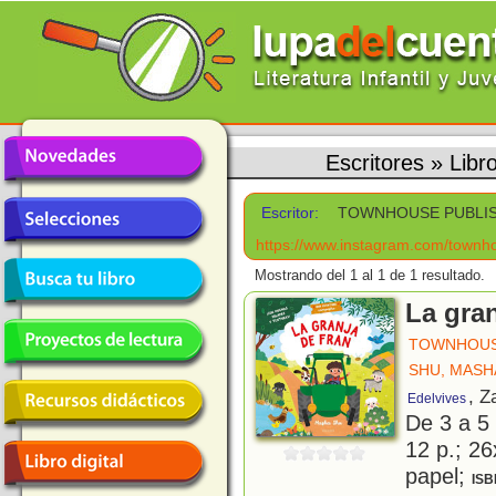
Escritores
»
Lib
Escritor:
TOWNHOUSE PUBLI
https://www.instagram.com/townh
Mostrando del 1 al 1 de 1 resultado.
La gra
TOWNHOUS
SHU, MASH
, Z
Edelvives
De 3 a 5
12 p.; 26
papel;
ISB