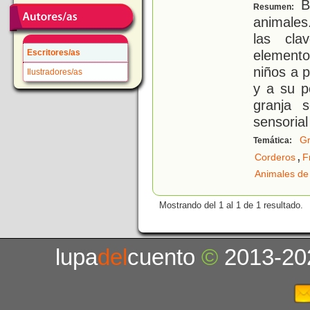
Bu
Resumen:
animales
las cla
elemento
Escritores/as
niños a 
Ilustradores/as
y a su p
granja 
sensorial
Gr
Temática:
,
Corderos
F
Animales de 
Mostrando del 1 al 1 de 1 resultado.
lupa
del
cuento
©
2013-20